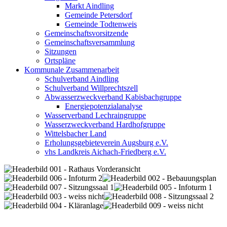
Markt Aindling
Gemeinde Petersdorf
Gemeinde Todtenweis
Gemeinschaftsvorsitzende
Gemeinschaftsversammlung
Sitzungen
Ortspläne
Kommunale Zusammenarbeit
Schulverband Aindling
Schulverband Willprechtszell
Abwasserzweckverband Kabisbachgruppe
Energiepotenzialanalyse
Wasserverband Lechraingruppe
Wasserzweckverband Hardhofgruppe
Wittelsbacher Land
Erholungsgebieteverein Augsburg e.V.
vhs Landkreis Aichach-Friedberg e.V.