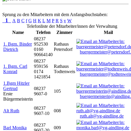
Sprung zu den Mitarbeitern mit dem Anfangsbuchstaben:
1
A
B
C
f
G
H
K
L
M
P
R
S
v
W
Telefonliste der Mitarbeiter/innen der Verwaltung
Name
Telefon
Zimmer
Mail
08237
1. Bgm. Binder
952530
Rathaus
Dietrich
0160
Petersdorf
buergermeister@petersdorf
90664140
08237
1. Bgm. Carl
959156
Rathaus
Konrad
0174
Todtenweis
buergermeister@todtenweis
1421854
1.Bgm Hitzler
Gertrud
08237
105
Erste
9607-0
buergermeisterin@aindling
Bürgermeisterin
08237
Alt Ruth
008
9607-10
ruth.alt@vg-aindling.de
08237
Barl Monika
009
9607-20