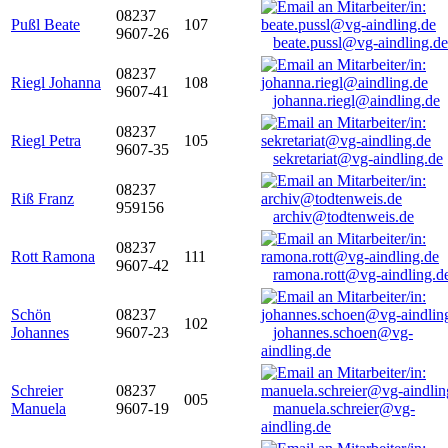
08237
Pußl Beate
107
9607-26
beate.pussl@vg-aindling.de
08237
Riegl Johanna
108
9607-41
johanna.riegl@aindling.de
08237
Riegl Petra
105
9607-35
sekretariat@vg-aindling.de
08237
Riß Franz
959156
archiv@todtenweis.de
08237
Rott Ramona
111
9607-42
ramona.rott@vg-aindling.d
Schön
08237
102
Johannes
9607-23
johannes.schoen@vg-
aindling.de
Schreier
08237
005
Manuela
9607-19
manuela.schreier@vg-
aindling.de