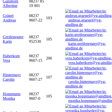
Ganshorn
08237 85
Albertine
19 001
Grägel
08237
103
Andreas
9607-22
andreas.graegel@vg-
aindling.de
Greifenegger
08237
105
Karin
952530
karin.greifenegger@vg-
aindling.de
Haberkorn
08237
206
Vera
9607-15
vera.haberkorn@vg-aindlin
Hintermayr
08237
107
Carolin
9607-27
carolin.hintermayr@vg-
aindling.de
Hoppmann
08237
105
Monika
9607-0
monika.hoppmann@aindlin