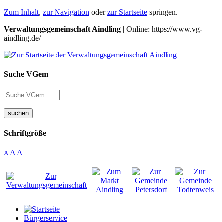
Zum Inhalt
,
zur Navigation
oder
zur Startseite
springen.
Verwaltungsgemeinschaft Aindling
| Online: https://www.vg-
aindling.de/
Suche VGem
suchen
Schriftgröße
A
A
A
Bürgerservice