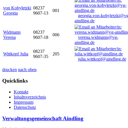
von Kobyletzki
08237
001
Georgia
9607-13
georgia.von-kobyletzki@vg
aindling.de
Widmann
08237
006
Verena
9607-18
verena.widmann@vg-
aindling.de
08237
Wittkopf Julia
205
9607-35
julia.wittkopf@aindling.de
drucken
nach oben
Quicklinks
Kontakt
Inhaltsverzeichnis
Impressum
Datenschutz
Verwaltungsgemeinschaft Aindling