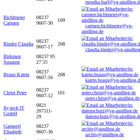
monika.barl@vg-aindling.d
Bichlmeier
08237
109
Carmen
9607-30
carmen.bichlmeier@vg-
aindling.de
08237
Binder Claudia
208
9607-17
claudia.binder@vg-aindling
Birkmeir
08237 95
Susanne
27 55
08237
Braun Katrin
208
9607-16
katrin.braun@vg-aindling.
08237
Christ Peter
101
9607-12
peter.christ@vg-aindling.de
0821
fly-tech IT
207111-
GmbH
29
datenschutz@vg-aindling.d
Gamperl
08237
Elisabeth
9607-36
archiv@aindling.de