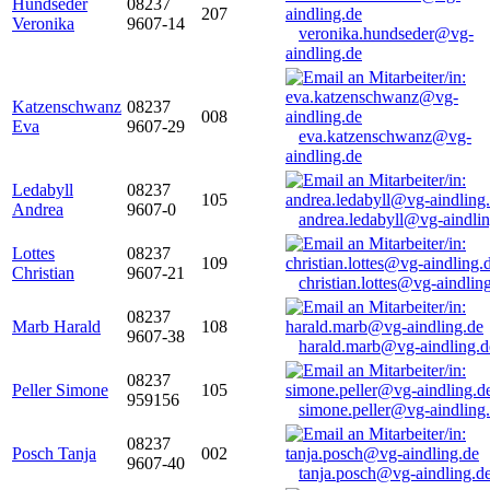
Hundseder
08237
207
Veronika
9607-14
veronika.hundseder@vg-
aindling.de
Katzenschwanz
08237
008
Eva
9607-29
eva.katzenschwanz@vg-
aindling.de
Ledabyll
08237
105
Andrea
9607-0
andrea.ledabyll@vg-aindli
Lottes
08237
109
Christian
9607-21
christian.lottes@vg-aindlin
08237
Marb Harald
108
9607-38
harald.marb@vg-aindling.d
08237
Peller Simone
105
959156
simone.peller@vg-aindling
08237
Posch Tanja
002
9607-40
tanja.posch@vg-aindling.d