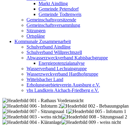
Markt Aindling
Gemeinde Petersdorf
Gemeinde Todtenweis
Gemeinschaftsvorsitzende
Gemeinschaftsversammlung
Sitzungen
Ortspläne
Kommunale Zusammenarbeit
Schulverband Aindling
Schulverband Willprechtszell
Abwasserzweckverband Kabisbachgruppe
Energiepotenzialanalyse
Wasserverband Lechraingruppe
Wasserzweckverband Hardhofgruppe
Wittelsbacher Land
Erholungsgebieteverein Augsburg e.V.
vhs Landkreis Aichach-Friedberg e.V.