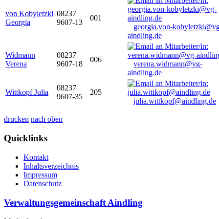
von Kobyletzki
08237
001
Georgia
9607-13
georgia.von-kobyletzki@vg
aindling.de
Widmann
08237
006
Verena
9607-18
verena.widmann@vg-
aindling.de
08237
Wittkopf Julia
205
9607-35
julia.wittkopf@aindling.de
drucken
nach oben
Quicklinks
Kontakt
Inhaltsverzeichnis
Impressum
Datenschutz
Verwaltungsgemeinschaft Aindling