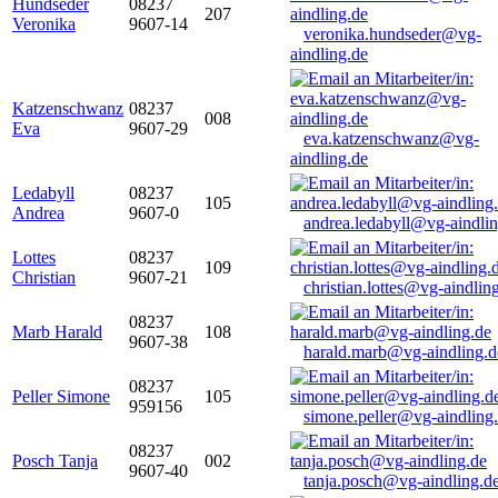
Hundseder
08237
207
Veronika
9607-14
veronika.hundseder@vg-
aindling.de
Katzenschwanz
08237
008
Eva
9607-29
eva.katzenschwanz@vg-
aindling.de
Ledabyll
08237
105
Andrea
9607-0
andrea.ledabyll@vg-aindli
Lottes
08237
109
Christian
9607-21
christian.lottes@vg-aindlin
08237
Marb Harald
108
9607-38
harald.marb@vg-aindling.d
08237
Peller Simone
105
959156
simone.peller@vg-aindling
08237
Posch Tanja
002
9607-40
tanja.posch@vg-aindling.d