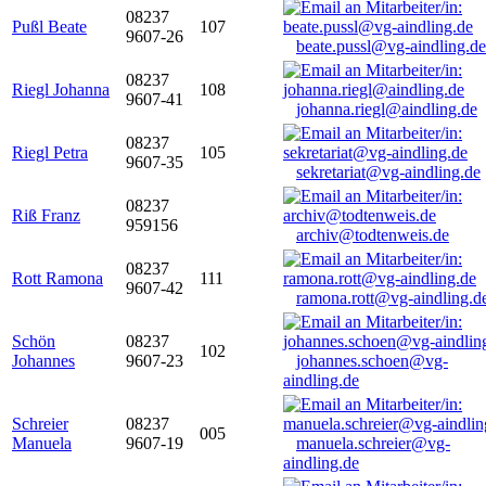
08237
Pußl Beate
107
9607-26
beate.pussl@vg-aindling.de
08237
Riegl Johanna
108
9607-41
johanna.riegl@aindling.de
08237
Riegl Petra
105
9607-35
sekretariat@vg-aindling.de
08237
Riß Franz
959156
archiv@todtenweis.de
08237
Rott Ramona
111
9607-42
ramona.rott@vg-aindling.d
Schön
08237
102
Johannes
9607-23
johannes.schoen@vg-
aindling.de
Schreier
08237
005
Manuela
9607-19
manuela.schreier@vg-
aindling.de