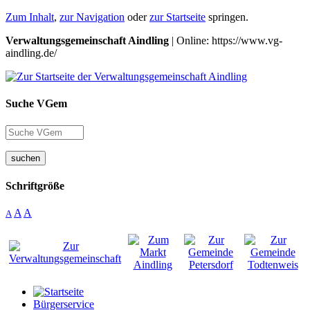
Zum Inhalt
,
zur Navigation
oder
zur Startseite
springen.
Verwaltungsgemeinschaft Aindling
| Online: https://www.vg-
aindling.de/
Suche VGem
suchen
Schriftgröße
A
A
A
Bürgerservice