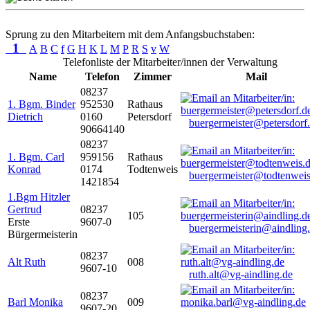
Sprung zu den Mitarbeitern mit dem Anfangsbuchstaben:
1
A
B
C
f
G
H
K
L
M
P
R
S
v
W
Telefonliste der Mitarbeiter/innen der Verwaltung
Name
Telefon
Zimmer
Mail
08237
1. Bgm. Binder
952530
Rathaus
Dietrich
0160
Petersdorf
buergermeister@petersdorf
90664140
08237
1. Bgm. Carl
959156
Rathaus
Konrad
0174
Todtenweis
buergermeister@todtenweis
1421854
1.Bgm Hitzler
Gertrud
08237
105
Erste
9607-0
buergermeisterin@aindling
Bürgermeisterin
08237
Alt Ruth
008
9607-10
ruth.alt@vg-aindling.de
08237
Barl Monika
009
9607-20