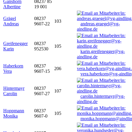
Ganshorn
08237 85
Albertine
19 001
Grägel
08237
103
Andreas
9607-22
andreas.graegel@vg-
aindling.de
Greifenegger
08237
105
Karin
952530
karin.greifenegger@vg-
aindling.de
Haberkorn
08237
206
Vera
9607-15
vera.haberkorn@vg-aindlin
Hintermayr
08237
107
Carolin
9607-27
carolin.hintermayr@vg-
aindling.de
Hoppmann
08237
105
Monika
9607-0
monika.hoppmann@aindlin