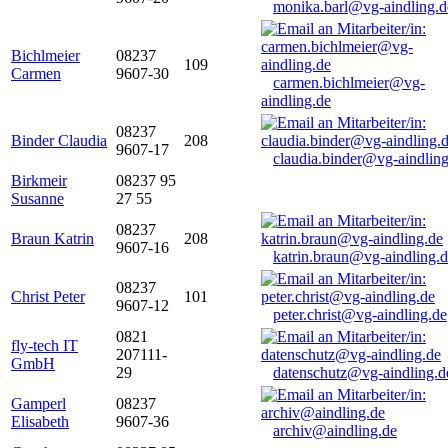
monika.barl@vg-aindling.d
Bichlmeier
08237
109
Carmen
9607-30
carmen.bichlmeier@vg-
aindling.de
08237
Binder Claudia
208
9607-17
claudia.binder@vg-aindling
Birkmeir
08237 95
Susanne
27 55
08237
Braun Katrin
208
9607-16
katrin.braun@vg-aindling.
08237
Christ Peter
101
9607-12
peter.christ@vg-aindling.de
0821
fly-tech IT
207111-
GmbH
29
datenschutz@vg-aindling.d
Gamperl
08237
Elisabeth
9607-36
archiv@aindling.de