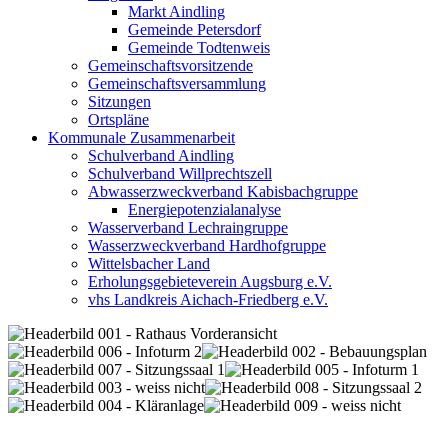
Markt Aindling
Gemeinde Petersdorf
Gemeinde Todtenweis
Gemeinschaftsvorsitzende
Gemeinschaftsversammlung
Sitzungen
Ortspläne
Kommunale Zusammenarbeit
Schulverband Aindling
Schulverband Willprechtszell
Abwasserzweckverband Kabisbachgruppe
Energiepotenzialanalyse
Wasserverband Lechraingruppe
Wasserzweckverband Hardhofgruppe
Wittelsbacher Land
Erholungsgebieteverein Augsburg e.V.
vhs Landkreis Aichach-Friedberg e.V.