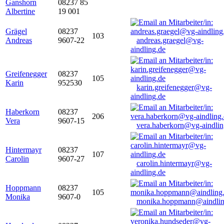
Ganshorn
08237 85
Albertine
19 001
Grägel
08237
103
Andreas
9607-22
andreas.graegel@vg-
aindling.de
Greifenegger
08237
105
Karin
952530
karin.greifenegger@vg-
aindling.de
Haberkorn
08237
206
Vera
9607-15
vera.haberkorn@vg-aindlin
Hintermayr
08237
107
Carolin
9607-27
carolin.hintermayr@vg-
aindling.de
Hoppmann
08237
105
Monika
9607-0
monika.hoppmann@aindlin