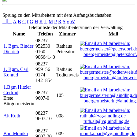
Sprung zu den Mitarbeitern mit dem Anfangsbuchstaben:
1
A
B
C
f
G
H
K
L
M
P
R
S
v
W
Telefonliste der Mitarbeiter/innen der Verwaltung
Name
Telefon
Zimmer
Mail
08237
1. Bgm. Binder
952530
Rathaus
Dietrich
0160
Petersdorf
buergermeister@petersdorf
90664140
08237
1. Bgm. Carl
959156
Rathaus
Konrad
0174
Todtenweis
buergermeister@todtenweis
1421854
1.Bgm Hitzler
Gertrud
08237
105
Erste
9607-0
buergermeisterin@aindling
Bürgermeisterin
08237
Alt Ruth
008
9607-10
ruth.alt@vg-aindling.de
08237
Barl Monika
009
9607-20