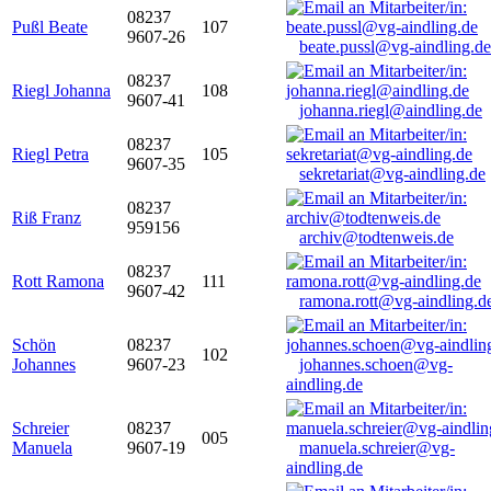
08237
Pußl Beate
107
9607-26
beate.pussl@vg-aindling.de
08237
Riegl Johanna
108
9607-41
johanna.riegl@aindling.de
08237
Riegl Petra
105
9607-35
sekretariat@vg-aindling.de
08237
Riß Franz
959156
archiv@todtenweis.de
08237
Rott Ramona
111
9607-42
ramona.rott@vg-aindling.d
Schön
08237
102
Johannes
9607-23
johannes.schoen@vg-
aindling.de
Schreier
08237
005
Manuela
9607-19
manuela.schreier@vg-
aindling.de