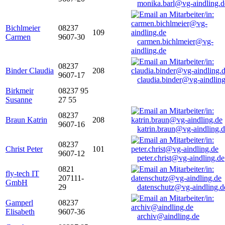
monika.barl@vg-aindling.d
Bichlmeier
08237
109
Carmen
9607-30
carmen.bichlmeier@vg-
aindling.de
08237
Binder Claudia
208
9607-17
claudia.binder@vg-aindling
Birkmeir
08237 95
Susanne
27 55
08237
Braun Katrin
208
9607-16
katrin.braun@vg-aindling.
08237
Christ Peter
101
9607-12
peter.christ@vg-aindling.de
0821
fly-tech IT
207111-
GmbH
29
datenschutz@vg-aindling.d
Gamperl
08237
Elisabeth
9607-36
archiv@aindling.de