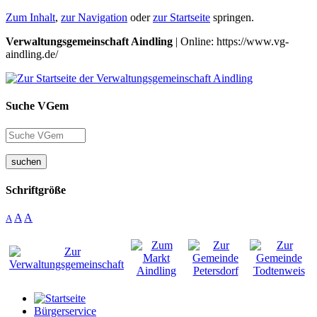
Zum Inhalt
,
zur Navigation
oder
zur Startseite
springen.
Verwaltungsgemeinschaft Aindling
| Online: https://www.vg-
aindling.de/
Suche VGem
suchen
Schriftgröße
A
A
A
Bürgerservice