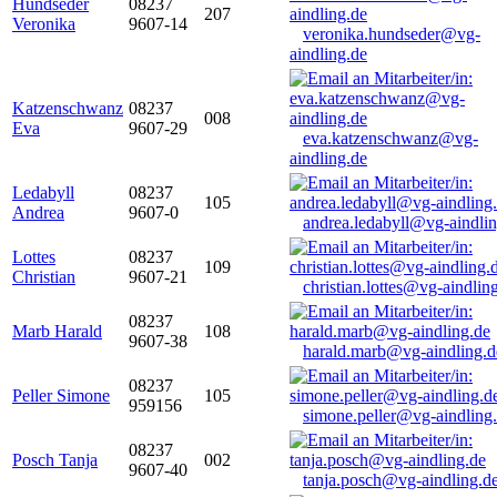
Hundseder
08237
207
Veronika
9607-14
veronika.hundseder@vg-
aindling.de
Katzenschwanz
08237
008
Eva
9607-29
eva.katzenschwanz@vg-
aindling.de
Ledabyll
08237
105
Andrea
9607-0
andrea.ledabyll@vg-aindli
Lottes
08237
109
Christian
9607-21
christian.lottes@vg-aindlin
08237
Marb Harald
108
9607-38
harald.marb@vg-aindling.d
08237
Peller Simone
105
959156
simone.peller@vg-aindling
08237
Posch Tanja
002
9607-40
tanja.posch@vg-aindling.d