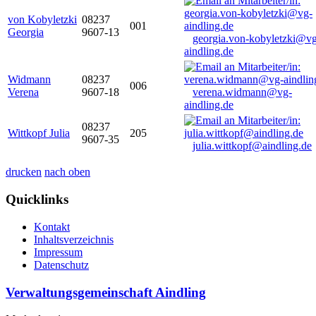
von Kobyletzki
08237
001
Georgia
9607-13
georgia.von-kobyletzki@vg
aindling.de
Widmann
08237
006
Verena
9607-18
verena.widmann@vg-
aindling.de
08237
Wittkopf Julia
205
9607-35
julia.wittkopf@aindling.de
drucken
nach oben
Quicklinks
Kontakt
Inhaltsverzeichnis
Impressum
Datenschutz
Verwaltungsgemeinschaft Aindling