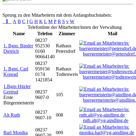
Sprung zu den Mitarbeitern mit dem Anfangsbuchstaben:
1
A
B
C
f
G
H
K
L
M
P
R
S
v
W
Telefonliste der Mitarbeiter/innen der Verwaltung
Name
Telefon
Zimmer
Mail
08237
1. Bgm. Binder
952530
Rathaus
Dietrich
0160
Petersdorf
buergermeister@petersdorf
90664140
08237
1. Bgm. Carl
959156
Rathaus
Konrad
0174
Todtenweis
buergermeister@todtenweis
1421854
1.Bgm Hitzler
Gertrud
08237
105
Erste
9607-0
buergermeisterin@aindling
Bürgermeisterin
08237
Alt Ruth
008
9607-10
ruth.alt@vg-aindling.de
08237
Barl Monika
009
9607-20