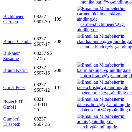
monika.barl@vg-aindling.d
Bichlmeier
08237
109
Carmen
9607-30
carmen.bichlmeier@vg-
aindling.de
08237
Binder Claudia
208
9607-17
claudia.binder@vg-aindling
Birkmeir
08237 95
Susanne
27 55
08237
Braun Katrin
208
9607-16
katrin.braun@vg-aindling.
08237
Christ Peter
101
9607-12
peter.christ@vg-aindling.de
0821
fly-tech IT
207111-
GmbH
29
datenschutz@vg-aindling.d
Gamperl
08237
Elisabeth
9607-36
archiv@aindling.de