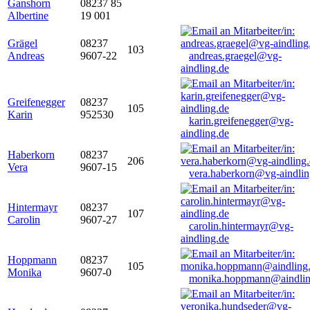
Ganshorn
08237 85
Albertine
19 001
Grägel
08237
103
Andreas
9607-22
andreas.graegel@vg-
aindling.de
Greifenegger
08237
105
Karin
952530
karin.greifenegger@vg-
aindling.de
Haberkorn
08237
206
Vera
9607-15
vera.haberkorn@vg-aindlin
Hintermayr
08237
107
Carolin
9607-27
carolin.hintermayr@vg-
aindling.de
Hoppmann
08237
105
Monika
9607-0
monika.hoppmann@aindlin