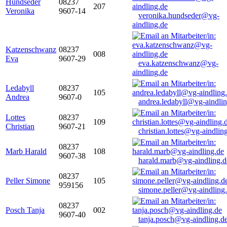
Hundseder
08237
207
Veronika
9607-14
veronika.hundseder@vg-
aindling.de
Katzenschwanz
08237
008
Eva
9607-29
eva.katzenschwanz@vg-
aindling.de
Ledabyll
08237
105
Andrea
9607-0
andrea.ledabyll@vg-aindli
Lottes
08237
109
Christian
9607-21
christian.lottes@vg-aindlin
08237
Marb Harald
108
9607-38
harald.marb@vg-aindling.d
08237
Peller Simone
105
959156
simone.peller@vg-aindling
08237
Posch Tanja
002
9607-40
tanja.posch@vg-aindling.d