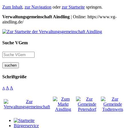
Zum Inhalt
,
zur Navigation
oder
zur Startseite
springen.
Verwaltungsgemeinschaft Aindling
| Online: https://www.vg-
aindling.de/
Suche VGem
suchen
Schriftgröße
A
A
A
Bürgerservice