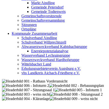
Markt Aindling
Gemeinde Petersdorf
Gemeinde Todtenweis
Gemeinschaftsvorsitzende
Gemeinschaftsversammlung
Sitzungen
Ortspläne
Kommunale Zusammenarbeit
Schulverband Aindling
Schulverband Willprechtszell
Abwasserzweckverband Kabisbachgruppe
Energiepotenzialanalyse
Wasserverband Lechraingruppe
Wasserzweckverband Hardhofgruppe
Wittelsbacher Land
Erholungsgebieteverein Augsburg e.V.
vhs Landkreis Aichach-Friedberg e.V.