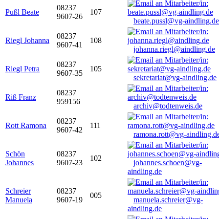
08237
Pußl Beate
107
9607-26
beate.pussl@vg-aindling.de
08237
Riegl Johanna
108
9607-41
johanna.riegl@aindling.de
08237
Riegl Petra
105
9607-35
sekretariat@vg-aindling.de
08237
Riß Franz
959156
archiv@todtenweis.de
08237
Rott Ramona
111
9607-42
ramona.rott@vg-aindling.d
Schön
08237
102
Johannes
9607-23
johannes.schoen@vg-
aindling.de
Schreier
08237
005
Manuela
9607-19
manuela.schreier@vg-
aindling.de