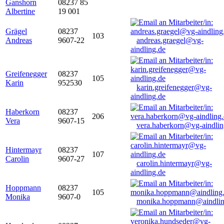
Ganshorn
08237 85
Albertine
19 001
Grägel
08237
103
Andreas
9607-22
andreas.graegel@vg-
aindling.de
Greifenegger
08237
105
Karin
952530
karin.greifenegger@vg-
aindling.de
Haberkorn
08237
206
Vera
9607-15
vera.haberkorn@vg-aindlin
Hintermayr
08237
107
Carolin
9607-27
carolin.hintermayr@vg-
aindling.de
Hoppmann
08237
105
Monika
9607-0
monika.hoppmann@aindlin