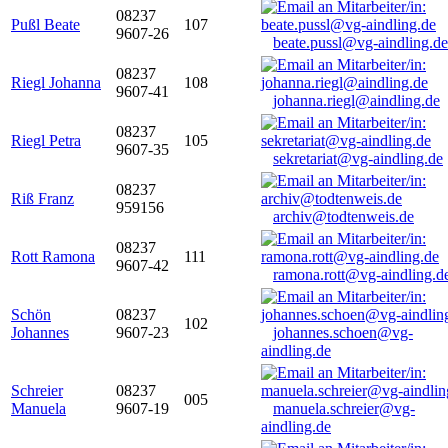
08237
Pußl Beate
107
9607-26
beate.pussl@vg-aindling.de
08237
Riegl Johanna
108
9607-41
johanna.riegl@aindling.de
08237
Riegl Petra
105
9607-35
sekretariat@vg-aindling.de
08237
Riß Franz
959156
archiv@todtenweis.de
08237
Rott Ramona
111
9607-42
ramona.rott@vg-aindling.d
Schön
08237
102
Johannes
9607-23
johannes.schoen@vg-
aindling.de
Schreier
08237
005
Manuela
9607-19
manuela.schreier@vg-
aindling.de