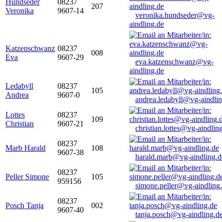
Hundseder
08237
207
Veronika
9607-14
veronika.hundseder@vg-
aindling.de
Katzenschwanz
08237
008
Eva
9607-29
eva.katzenschwanz@vg-
aindling.de
Ledabyll
08237
105
Andrea
9607-0
andrea.ledabyll@vg-aindli
Lottes
08237
109
Christian
9607-21
christian.lottes@vg-aindlin
08237
Marb Harald
108
9607-38
harald.marb@vg-aindling.d
08237
Peller Simone
105
959156
simone.peller@vg-aindling
08237
Posch Tanja
002
9607-40
tanja.posch@vg-aindling.d