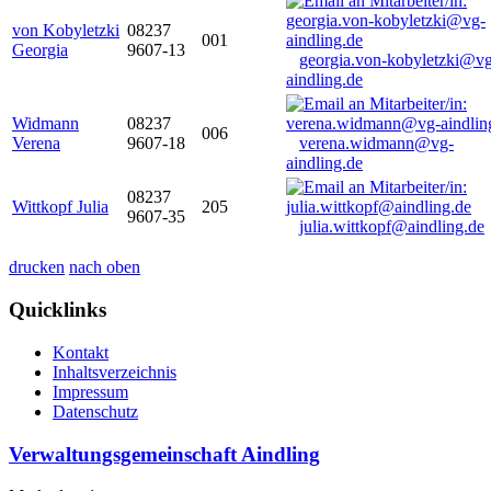
von Kobyletzki
08237
001
Georgia
9607-13
georgia.von-kobyletzki@vg
aindling.de
Widmann
08237
006
Verena
9607-18
verena.widmann@vg-
aindling.de
08237
Wittkopf Julia
205
9607-35
julia.wittkopf@aindling.de
drucken
nach oben
Quicklinks
Kontakt
Inhaltsverzeichnis
Impressum
Datenschutz
Verwaltungsgemeinschaft Aindling