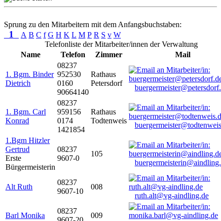
Sprung zu den Mitarbeitern mit dem Anfangsbuchstaben:
1
A
B
C
f
G
H
K
L
M
P
R
S
v
W
Telefonliste der Mitarbeiter/innen der Verwaltung
Name
Telefon
Zimmer
Mail
08237
1. Bgm. Binder
952530
Rathaus
Dietrich
0160
Petersdorf
buergermeister@petersdorf
90664140
08237
1. Bgm. Carl
959156
Rathaus
Konrad
0174
Todtenweis
buergermeister@todtenweis
1421854
1.Bgm Hitzler
Gertrud
08237
105
Erste
9607-0
buergermeisterin@aindling
Bürgermeisterin
08237
Alt Ruth
008
9607-10
ruth.alt@vg-aindling.de
08237
Barl Monika
009
9607-20