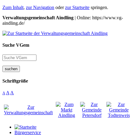
Zum Inhalt
,
zur Navigation
oder
zur Startseite
springen.
Verwaltungsgemeinschaft Aindling
| Online: https://www.vg-
aindling.de/
Suche VGem
suchen
Schriftgröße
A
A
A
Bürgerservice