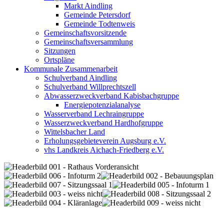
Markt Aindling
Gemeinde Petersdorf
Gemeinde Todtenweis
Gemeinschaftsvorsitzende
Gemeinschaftsversammlung
Sitzungen
Ortspläne
Kommunale Zusammenarbeit
Schulverband Aindling
Schulverband Willprechtszell
Abwasserzweckverband Kabisbachgruppe
Energiepotenzialanalyse
Wasserverband Lechraingruppe
Wasserzweckverband Hardhofgruppe
Wittelsbacher Land
Erholungsgebieteverein Augsburg e.V.
vhs Landkreis Aichach-Friedberg e.V.