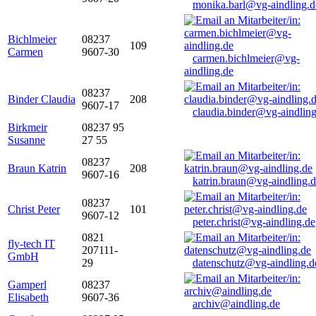
monika.barl@vg-aindling.d
Bichlmeier
08237
109
Carmen
9607-30
carmen.bichlmeier@vg-
aindling.de
08237
Binder Claudia
208
9607-17
claudia.binder@vg-aindling
Birkmeir
08237 95
Susanne
27 55
08237
Braun Katrin
208
9607-16
katrin.braun@vg-aindling.
08237
Christ Peter
101
9607-12
peter.christ@vg-aindling.de
0821
fly-tech IT
207111-
GmbH
29
datenschutz@vg-aindling.d
Gamperl
08237
Elisabeth
9607-36
archiv@aindling.de