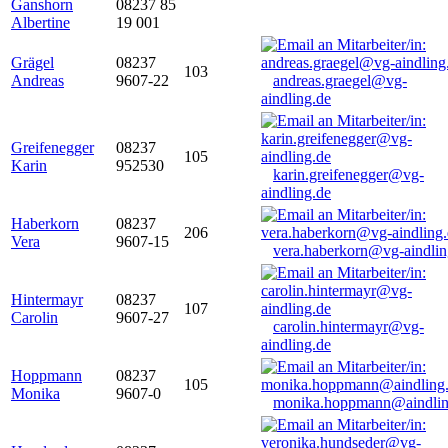
Ganshorn
08237 85
Albertine
19 001
Grägel
08237
103
Andreas
9607-22
andreas.graegel@vg-
aindling.de
Greifenegger
08237
105
Karin
952530
karin.greifenegger@vg-
aindling.de
Haberkorn
08237
206
Vera
9607-15
vera.haberkorn@vg-aindlin
Hintermayr
08237
107
Carolin
9607-27
carolin.hintermayr@vg-
aindling.de
Hoppmann
08237
105
Monika
9607-0
monika.hoppmann@aindlin