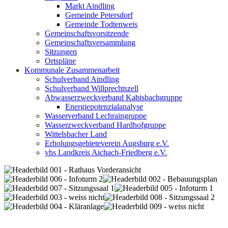
Markt Aindling
Gemeinde Petersdorf
Gemeinde Todtenweis
Gemeinschaftsvorsitzende
Gemeinschaftsversammlung
Sitzungen
Ortspläne
Kommunale Zusammenarbeit
Schulverband Aindling
Schulverband Willprechtszell
Abwasserzweckverband Kabisbachgruppe
Energiepotenzialanalyse
Wasserverband Lechraingruppe
Wasserzweckverband Hardhofgruppe
Wittelsbacher Land
Erholungsgebieteverein Augsburg e.V.
vhs Landkreis Aichach-Friedberg e.V.