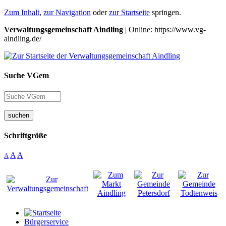
Zum Inhalt
,
zur Navigation
oder
zur Startseite
springen.
Verwaltungsgemeinschaft Aindling
| Online: https://www.vg-
aindling.de/
Suche VGem
suchen
Schriftgröße
A
A
A
Bürgerservice