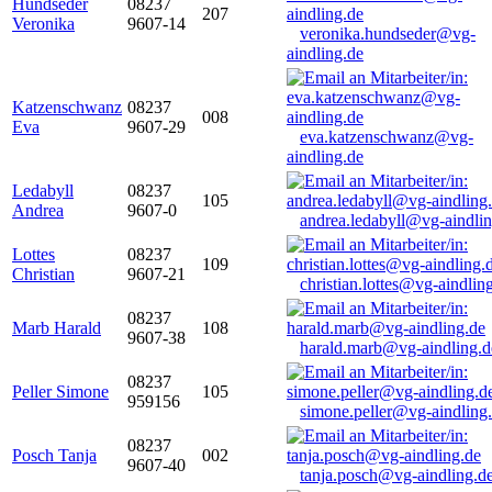
Hundseder
08237
207
Veronika
9607-14
veronika.hundseder@vg-
aindling.de
Katzenschwanz
08237
008
Eva
9607-29
eva.katzenschwanz@vg-
aindling.de
Ledabyll
08237
105
Andrea
9607-0
andrea.ledabyll@vg-aindli
Lottes
08237
109
Christian
9607-21
christian.lottes@vg-aindlin
08237
Marb Harald
108
9607-38
harald.marb@vg-aindling.d
08237
Peller Simone
105
959156
simone.peller@vg-aindling
08237
Posch Tanja
002
9607-40
tanja.posch@vg-aindling.d