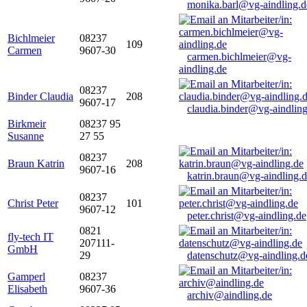
monika.barl@vg-aindling.d
Bichlmeier
08237
109
Carmen
9607-30
carmen.bichlmeier@vg-
aindling.de
08237
Binder Claudia
208
9607-17
claudia.binder@vg-aindling
Birkmeir
08237 95
Susanne
27 55
08237
Braun Katrin
208
9607-16
katrin.braun@vg-aindling.
08237
Christ Peter
101
9607-12
peter.christ@vg-aindling.de
0821
fly-tech IT
207111-
GmbH
29
datenschutz@vg-aindling.d
Gamperl
08237
Elisabeth
9607-36
archiv@aindling.de