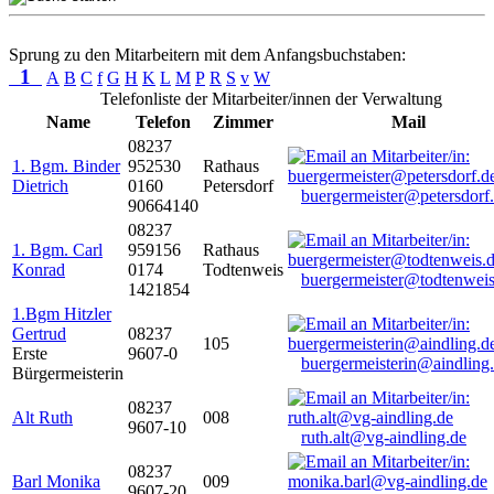
Sprung zu den Mitarbeitern mit dem Anfangsbuchstaben:
1
A
B
C
f
G
H
K
L
M
P
R
S
v
W
Telefonliste der Mitarbeiter/innen der Verwaltung
Name
Telefon
Zimmer
Mail
08237
1. Bgm. Binder
952530
Rathaus
Dietrich
0160
Petersdorf
buergermeister@petersdorf
90664140
08237
1. Bgm. Carl
959156
Rathaus
Konrad
0174
Todtenweis
buergermeister@todtenweis
1421854
1.Bgm Hitzler
Gertrud
08237
105
Erste
9607-0
buergermeisterin@aindling
Bürgermeisterin
08237
Alt Ruth
008
9607-10
ruth.alt@vg-aindling.de
08237
Barl Monika
009
9607-20