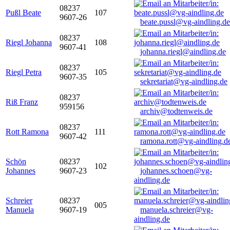
08237
Pußl Beate
107
9607-26
beate.pussl@vg-aindling.de
08237
Riegl Johanna
108
9607-41
johanna.riegl@aindling.de
08237
Riegl Petra
105
9607-35
sekretariat@vg-aindling.de
08237
Riß Franz
959156
archiv@todtenweis.de
08237
Rott Ramona
111
9607-42
ramona.rott@vg-aindling.d
Schön
08237
102
Johannes
9607-23
johannes.schoen@vg-
aindling.de
Schreier
08237
005
Manuela
9607-19
manuela.schreier@vg-
aindling.de