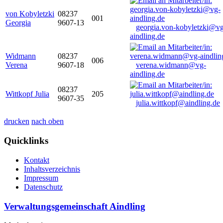
von Kobyletzki
08237
001
Georgia
9607-13
georgia.von-kobyletzki@vg
aindling.de
Widmann
08237
006
Verena
9607-18
verena.widmann@vg-
aindling.de
08237
Wittkopf Julia
205
9607-35
julia.wittkopf@aindling.de
drucken
nach oben
Quicklinks
Kontakt
Inhaltsverzeichnis
Impressum
Datenschutz
Verwaltungsgemeinschaft Aindling