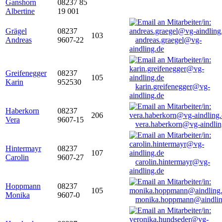
Ganshorn
08237 85
Albertine
19 001
Grägel
08237
103
Andreas
9607-22
andreas.graegel@vg-
aindling.de
Greifenegger
08237
105
Karin
952530
karin.greifenegger@vg-
aindling.de
Haberkorn
08237
206
Vera
9607-15
vera.haberkorn@vg-aindlin
Hintermayr
08237
107
Carolin
9607-27
carolin.hintermayr@vg-
aindling.de
Hoppmann
08237
105
Monika
9607-0
monika.hoppmann@aindlin