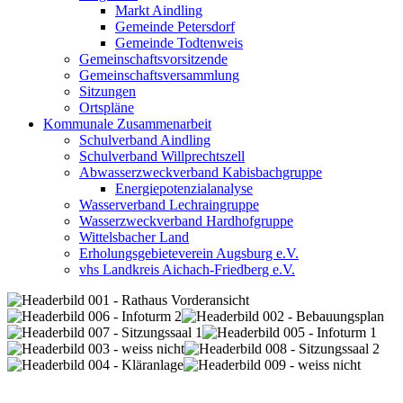
Markt Aindling
Gemeinde Petersdorf
Gemeinde Todtenweis
Gemeinschaftsvorsitzende
Gemeinschaftsversammlung
Sitzungen
Ortspläne
Kommunale Zusammenarbeit
Schulverband Aindling
Schulverband Willprechtszell
Abwasserzweckverband Kabisbachgruppe
Energiepotenzialanalyse
Wasserverband Lechraingruppe
Wasserzweckverband Hardhofgruppe
Wittelsbacher Land
Erholungsgebieteverein Augsburg e.V.
vhs Landkreis Aichach-Friedberg e.V.