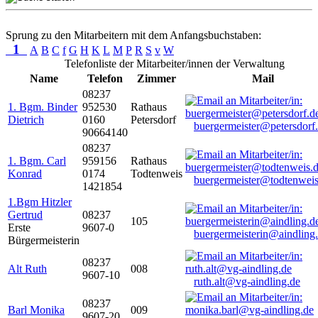
Sprung zu den Mitarbeitern mit dem Anfangsbuchstaben:
1
A
B
C
f
G
H
K
L
M
P
R
S
v
W
Telefonliste der Mitarbeiter/innen der Verwaltung
Name
Telefon
Zimmer
Mail
08237
1. Bgm. Binder
952530
Rathaus
Dietrich
0160
Petersdorf
buergermeister@petersdorf
90664140
08237
1. Bgm. Carl
959156
Rathaus
Konrad
0174
Todtenweis
buergermeister@todtenweis
1421854
1.Bgm Hitzler
Gertrud
08237
105
Erste
9607-0
buergermeisterin@aindling
Bürgermeisterin
08237
Alt Ruth
008
9607-10
ruth.alt@vg-aindling.de
08237
Barl Monika
009
9607-20