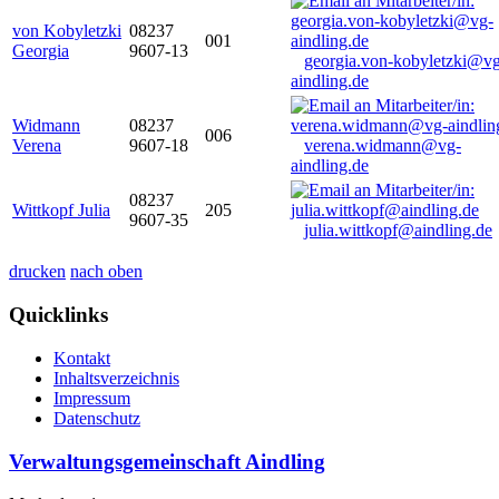
von Kobyletzki
08237
001
Georgia
9607-13
georgia.von-kobyletzki@vg
aindling.de
Widmann
08237
006
Verena
9607-18
verena.widmann@vg-
aindling.de
08237
Wittkopf Julia
205
9607-35
julia.wittkopf@aindling.de
drucken
nach oben
Quicklinks
Kontakt
Inhaltsverzeichnis
Impressum
Datenschutz
Verwaltungsgemeinschaft Aindling