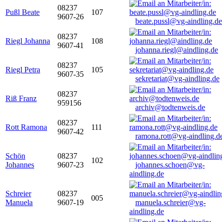
08237
Pußl Beate
107
9607-26
beate.pussl@vg-aindling.de
08237
Riegl Johanna
108
9607-41
johanna.riegl@aindling.de
08237
Riegl Petra
105
9607-35
sekretariat@vg-aindling.de
08237
Riß Franz
959156
archiv@todtenweis.de
08237
Rott Ramona
111
9607-42
ramona.rott@vg-aindling.d
Schön
08237
102
Johannes
9607-23
johannes.schoen@vg-
aindling.de
Schreier
08237
005
Manuela
9607-19
manuela.schreier@vg-
aindling.de