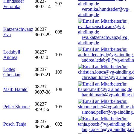
Hundseder
08237
207
Veronika
9607-14
veronika.hundseder@vg-
aindling.de
Katzenschwanz
08237
008
Eva
9607-29
eva.katzenschwanz@vg-
aindling.de
Ledabyll
08237
105
Andrea
9607-0
andrea.ledabyll@vg-aindli
Lottes
08237
109
Christian
9607-21
christian.lottes@vg-aindlin
08237
Marb Harald
108
9607-38
harald.marb@vg-aindling.d
08237
Peller Simone
105
959156
simone.peller@vg-aindling
08237
Posch Tanja
002
9607-40
tanja.posch@vg-aindling.d