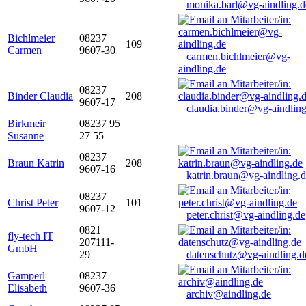
monika.barl@vg-aindling.d
Bichlmeier
08237
109
Carmen
9607-30
carmen.bichlmeier@vg-
aindling.de
08237
Binder Claudia
208
9607-17
claudia.binder@vg-aindling
Birkmeir
08237 95
Susanne
27 55
08237
Braun Katrin
208
9607-16
katrin.braun@vg-aindling.
08237
Christ Peter
101
9607-12
peter.christ@vg-aindling.de
0821
fly-tech IT
207111-
GmbH
29
datenschutz@vg-aindling.d
Gamperl
08237
Elisabeth
9607-36
archiv@aindling.de