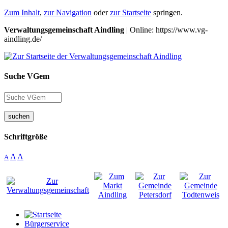
Zum Inhalt
,
zur Navigation
oder
zur Startseite
springen.
Verwaltungsgemeinschaft Aindling
| Online: https://www.vg-
aindling.de/
Suche VGem
suchen
Schriftgröße
A
A
A
Bürgerservice