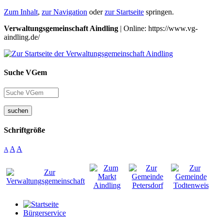
Zum Inhalt
,
zur Navigation
oder
zur Startseite
springen.
Verwaltungsgemeinschaft Aindling
| Online: https://www.vg-
aindling.de/
Suche VGem
suchen
Schriftgröße
A
A
A
Bürgerservice