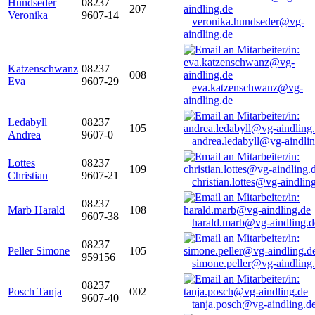
Hundseder
08237
207
Veronika
9607-14
veronika.hundseder@vg-
aindling.de
Katzenschwanz
08237
008
Eva
9607-29
eva.katzenschwanz@vg-
aindling.de
Ledabyll
08237
105
Andrea
9607-0
andrea.ledabyll@vg-aindli
Lottes
08237
109
Christian
9607-21
christian.lottes@vg-aindlin
08237
Marb Harald
108
9607-38
harald.marb@vg-aindling.d
08237
Peller Simone
105
959156
simone.peller@vg-aindling
08237
Posch Tanja
002
9607-40
tanja.posch@vg-aindling.d