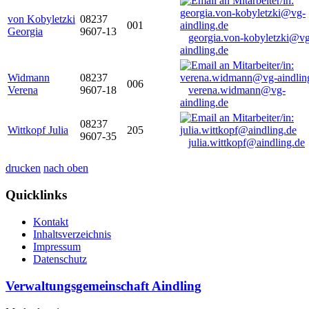
von Kobyletzki
08237
001
Georgia
9607-13
georgia.von-kobyletzki@vg
aindling.de
Widmann
08237
006
Verena
9607-18
verena.widmann@vg-
aindling.de
08237
Wittkopf Julia
205
9607-35
julia.wittkopf@aindling.de
drucken
nach oben
Quicklinks
Kontakt
Inhaltsverzeichnis
Impressum
Datenschutz
Verwaltungsgemeinschaft Aindling