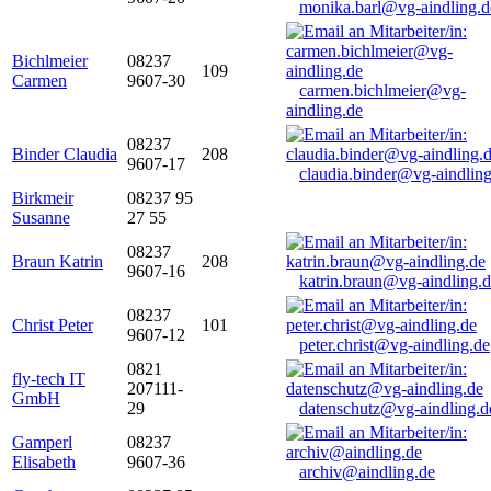
monika.barl@vg-aindling.d
Bichlmeier
08237
109
Carmen
9607-30
carmen.bichlmeier@vg-
aindling.de
08237
Binder Claudia
208
9607-17
claudia.binder@vg-aindling
Birkmeir
08237 95
Susanne
27 55
08237
Braun Katrin
208
9607-16
katrin.braun@vg-aindling.
08237
Christ Peter
101
9607-12
peter.christ@vg-aindling.de
0821
fly-tech IT
207111-
GmbH
29
datenschutz@vg-aindling.d
Gamperl
08237
Elisabeth
9607-36
archiv@aindling.de