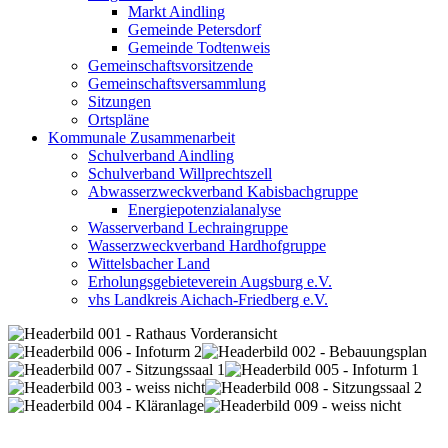
Markt Aindling
Gemeinde Petersdorf
Gemeinde Todtenweis
Gemeinschaftsvorsitzende
Gemeinschaftsversammlung
Sitzungen
Ortspläne
Kommunale Zusammenarbeit
Schulverband Aindling
Schulverband Willprechtszell
Abwasserzweckverband Kabisbachgruppe
Energiepotenzialanalyse
Wasserverband Lechraingruppe
Wasserzweckverband Hardhofgruppe
Wittelsbacher Land
Erholungsgebieteverein Augsburg e.V.
vhs Landkreis Aichach-Friedberg e.V.