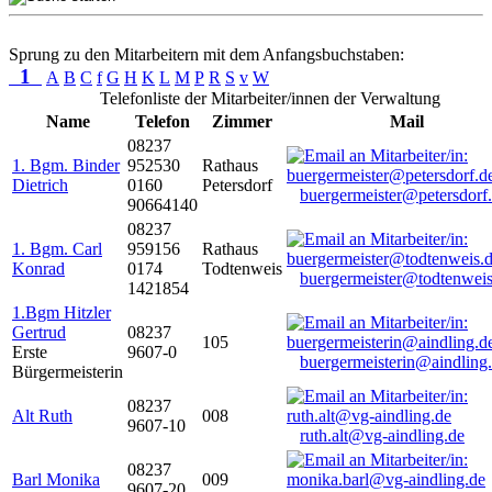
Sprung zu den Mitarbeitern mit dem Anfangsbuchstaben:
1
A
B
C
f
G
H
K
L
M
P
R
S
v
W
Telefonliste der Mitarbeiter/innen der Verwaltung
Name
Telefon
Zimmer
Mail
08237
1. Bgm. Binder
952530
Rathaus
Dietrich
0160
Petersdorf
buergermeister@petersdorf
90664140
08237
1. Bgm. Carl
959156
Rathaus
Konrad
0174
Todtenweis
buergermeister@todtenweis
1421854
1.Bgm Hitzler
Gertrud
08237
105
Erste
9607-0
buergermeisterin@aindling
Bürgermeisterin
08237
Alt Ruth
008
9607-10
ruth.alt@vg-aindling.de
08237
Barl Monika
009
9607-20