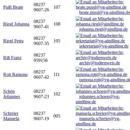
08237
Pußl Beate
107
9607-26
beate.pussl@vg-aindling.de
08237
Riegl Johanna
108
9607-41
johanna.riegl@aindling.de
08237
Riegl Petra
105
9607-35
sekretariat@vg-aindling.de
08237
Riß Franz
959156
archiv@todtenweis.de
08237
Rott Ramona
111
9607-42
ramona.rott@vg-aindling.d
Schön
08237
102
Johannes
9607-23
johannes.schoen@vg-
aindling.de
Schreier
08237
005
Manuela
9607-19
manuela.schreier@vg-
aindling.de