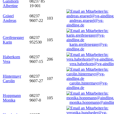
Ganshorn
08237 85
Albertine
19 001
Grägel
08237
103
Andreas
9607-22
andreas.graegel@vg-
aindling.de
Greifenegger
08237
105
Karin
952530
karin.greifenegger@vg-
aindling.de
Haberkorn
08237
206
Vera
9607-15
vera.haberkorn@vg-aindlin
Hintermayr
08237
107
Carolin
9607-27
carolin.hintermayr@vg-
aindling.de
Hoppmann
08237
105
Monika
9607-0
monika.hoppmann@aindlin