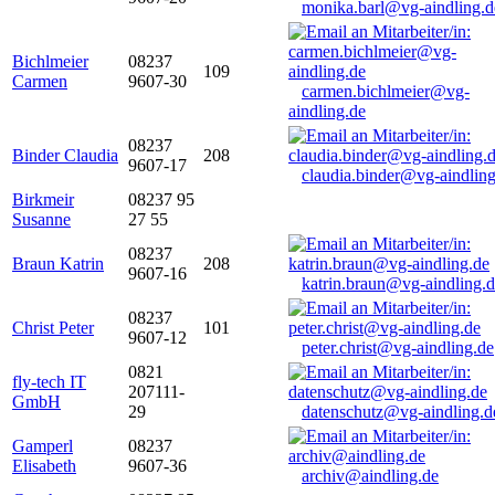
monika.barl@vg-aindling.d
Bichlmeier
08237
109
Carmen
9607-30
carmen.bichlmeier@vg-
aindling.de
08237
Binder Claudia
208
9607-17
claudia.binder@vg-aindling
Birkmeir
08237 95
Susanne
27 55
08237
Braun Katrin
208
9607-16
katrin.braun@vg-aindling.
08237
Christ Peter
101
9607-12
peter.christ@vg-aindling.de
0821
fly-tech IT
207111-
GmbH
29
datenschutz@vg-aindling.d
Gamperl
08237
Elisabeth
9607-36
archiv@aindling.de