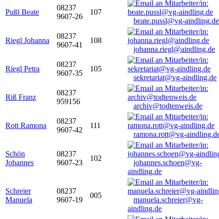
08237
Pußl Beate
107
9607-26
beate.pussl@vg-aindling.de
08237
Riegl Johanna
108
9607-41
johanna.riegl@aindling.de
08237
Riegl Petra
105
9607-35
sekretariat@vg-aindling.de
08237
Riß Franz
959156
archiv@todtenweis.de
08237
Rott Ramona
111
9607-42
ramona.rott@vg-aindling.d
Schön
08237
102
Johannes
9607-23
johannes.schoen@vg-
aindling.de
Schreier
08237
005
Manuela
9607-19
manuela.schreier@vg-
aindling.de