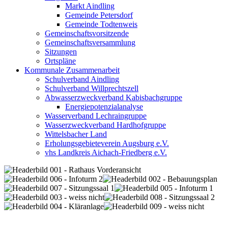
Markt Aindling
Gemeinde Petersdorf
Gemeinde Todtenweis
Gemeinschaftsvorsitzende
Gemeinschaftsversammlung
Sitzungen
Ortspläne
Kommunale Zusammenarbeit
Schulverband Aindling
Schulverband Willprechtszell
Abwasserzweckverband Kabisbachgruppe
Energiepotenzialanalyse
Wasserverband Lechraingruppe
Wasserzweckverband Hardhofgruppe
Wittelsbacher Land
Erholungsgebieteverein Augsburg e.V.
vhs Landkreis Aichach-Friedberg e.V.