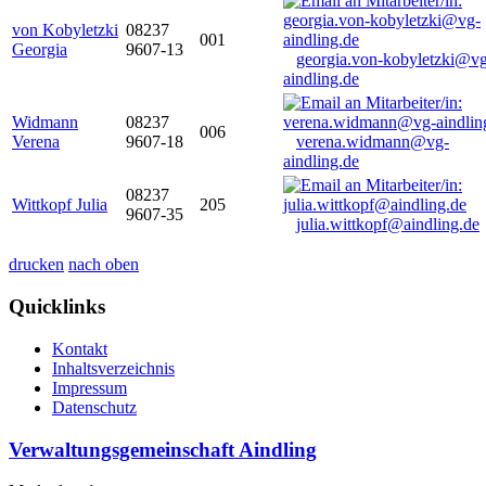
von Kobyletzki
08237
001
Georgia
9607-13
georgia.von-kobyletzki@vg
aindling.de
Widmann
08237
006
Verena
9607-18
verena.widmann@vg-
aindling.de
08237
Wittkopf Julia
205
9607-35
julia.wittkopf@aindling.de
drucken
nach oben
Quicklinks
Kontakt
Inhaltsverzeichnis
Impressum
Datenschutz
Verwaltungsgemeinschaft Aindling