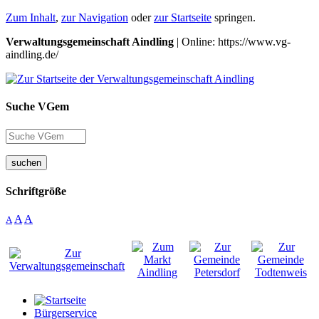
Zum Inhalt
,
zur Navigation
oder
zur Startseite
springen.
Verwaltungsgemeinschaft Aindling
| Online: https://www.vg-
aindling.de/
Suche VGem
suchen
Schriftgröße
A
A
A
Bürgerservice