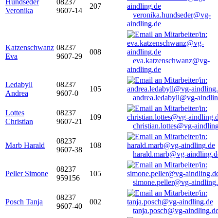
Hundseder
08237
207
Veronika
9607-14
veronika.hundseder@vg-
aindling.de
Katzenschwanz
08237
008
Eva
9607-29
eva.katzenschwanz@vg-
aindling.de
Ledabyll
08237
105
Andrea
9607-0
andrea.ledabyll@vg-aindli
Lottes
08237
109
Christian
9607-21
christian.lottes@vg-aindlin
08237
Marb Harald
108
9607-38
harald.marb@vg-aindling.d
08237
Peller Simone
105
959156
simone.peller@vg-aindling
08237
Posch Tanja
002
9607-40
tanja.posch@vg-aindling.d