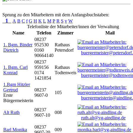
Sprung zu den Mitarbeitern mit dem Anfangsbuchstaben:
1
A
B
C
f
G
H
K
L
M
P
R
S
v
W
Telefonliste der Mitarbeiter/innen der Verwaltung
Name
Telefon
Zimmer
Mail
08237
1. Bgm. Binder
952530
Rathaus
Dietrich
0160
Petersdorf
buergermeister@petersdorf
90664140
08237
1. Bgm. Carl
959156
Rathaus
Konrad
0174
Todtenweis
buergermeister@todtenweis
1421854
1.Bgm Hitzler
Gertrud
08237
105
Erste
9607-0
buergermeisterin@aindling
Bürgermeisterin
08237
Alt Ruth
008
9607-10
ruth.alt@vg-aindling.de
08237
Barl Monika
009
9607-20