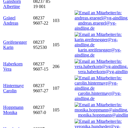
Ganshorn
08237 85
Albertine
19 001
Grägel
08237
103
Andreas
9607-22
andreas.graegel@vg-
aindling.de
Greifenegger
08237
105
Karin
952530
karin.greifenegger@vg-
aindling.de
Haberkorn
08237
206
Vera
9607-15
vera.haberkorn@vg-aindlin
Hintermayr
08237
107
Carolin
9607-27
carolin.hintermayr@vg-
aindling.de
Hoppmann
08237
105
Monika
9607-0
monika.hoppmann@aindlin