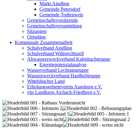
Markt Aindling
Gemeinde Petersdorf
Gemeinde Todtenweis
Gemeinschaftsvorsitzende
Gemeinschaftsversammlung
Sitzungen
Ortspläne
Kommunale Zusammenarbeit
Schulverband Aindling
Schulverband Willprechtszell
Abwasserzweckverband Kabisbachgruppe
Energiepotenzialanalyse
Wasserverband Lechraingruppe
Wasserzweckverband Hardhofgruppe
Wittelsbacher Land
Erholungsgebieteverein Augsburg e.V.
vhs Landkreis Aichach-Friedberg e.V.