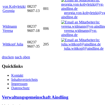
von Kobyletzki
08237
001
Georgia
9607-13
georgia.von-kobyletzki@vg
aindling.de
Widmann
08237
006
Verena
9607-18
verena.widmann@vg-
aindling.de
08237
Wittkopf Julia
205
9607-35
julia.wittkopf@aindling.de
drucken
nach oben
Quicklinks
Kontakt
Inhaltsverzeichnis
Impressum
Datenschutz
Verwaltungsgemeinschaft Aindling