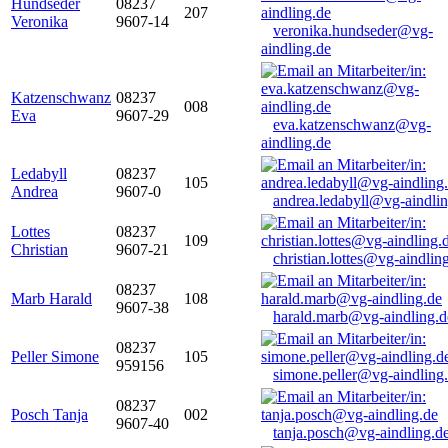
Hundseder
08237
207
Veronika
9607-14
veronika.hundseder@vg-
aindling.de
Katzenschwanz
08237
008
Eva
9607-29
eva.katzenschwanz@vg-
aindling.de
Ledabyll
08237
105
Andrea
9607-0
andrea.ledabyll@vg-aindli
Lottes
08237
109
Christian
9607-21
christian.lottes@vg-aindlin
08237
Marb Harald
108
9607-38
harald.marb@vg-aindling.d
08237
Peller Simone
105
959156
simone.peller@vg-aindling
08237
Posch Tanja
002
9607-40
tanja.posch@vg-aindling.d