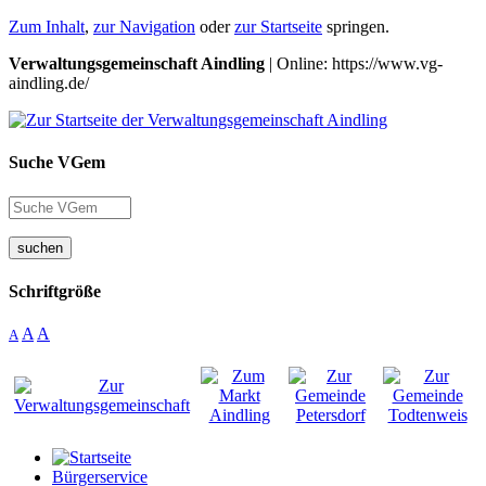
Zum Inhalt
,
zur Navigation
oder
zur Startseite
springen.
Verwaltungsgemeinschaft Aindling
| Online: https://www.vg-
aindling.de/
Suche VGem
suchen
Schriftgröße
A
A
A
Bürgerservice