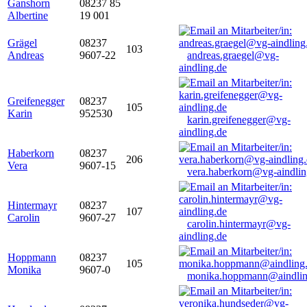
Ganshorn
08237 85
Albertine
19 001
Grägel
08237
103
Andreas
9607-22
andreas.graegel@vg-
aindling.de
Greifenegger
08237
105
Karin
952530
karin.greifenegger@vg-
aindling.de
Haberkorn
08237
206
Vera
9607-15
vera.haberkorn@vg-aindlin
Hintermayr
08237
107
Carolin
9607-27
carolin.hintermayr@vg-
aindling.de
Hoppmann
08237
105
Monika
9607-0
monika.hoppmann@aindlin