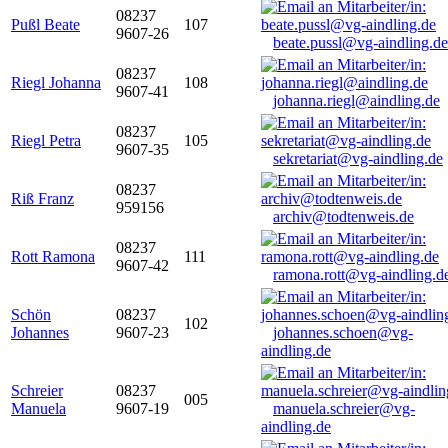
08237
Pußl Beate
107
9607-26
beate.pussl@vg-aindling.de
08237
Riegl Johanna
108
9607-41
johanna.riegl@aindling.de
08237
Riegl Petra
105
9607-35
sekretariat@vg-aindling.de
08237
Riß Franz
959156
archiv@todtenweis.de
08237
Rott Ramona
111
9607-42
ramona.rott@vg-aindling.d
Schön
08237
102
Johannes
9607-23
johannes.schoen@vg-
aindling.de
Schreier
08237
005
Manuela
9607-19
manuela.schreier@vg-
aindling.de