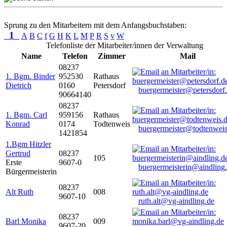
Sprung zu den Mitarbeitern mit dem Anfangsbuchstaben:
1
A
B
C
f
G
H
K
L
M
P
R
S
v
W
Telefonliste der Mitarbeiter/innen der Verwaltung
Name
Telefon
Zimmer
Mail
08237
1. Bgm. Binder
952530
Rathaus
Dietrich
0160
Petersdorf
buergermeister@petersdorf
90664140
08237
1. Bgm. Carl
959156
Rathaus
Konrad
0174
Todtenweis
buergermeister@todtenweis
1421854
1.Bgm Hitzler
Gertrud
08237
105
Erste
9607-0
buergermeisterin@aindling
Bürgermeisterin
08237
Alt Ruth
008
9607-10
ruth.alt@vg-aindling.de
08237
Barl Monika
009
9607-20