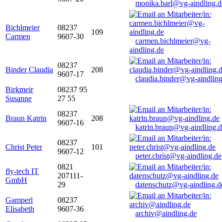
monika.barl@vg-aindling.d
Bichlmeier
08237
109
Carmen
9607-30
carmen.bichlmeier@vg-
aindling.de
08237
Binder Claudia
208
9607-17
claudia.binder@vg-aindling
Birkmeir
08237 95
Susanne
27 55
08237
Braun Katrin
208
9607-16
katrin.braun@vg-aindling.
08237
Christ Peter
101
9607-12
peter.christ@vg-aindling.de
0821
fly-tech IT
207111-
GmbH
29
datenschutz@vg-aindling.d
Gamperl
08237
Elisabeth
9607-36
archiv@aindling.de