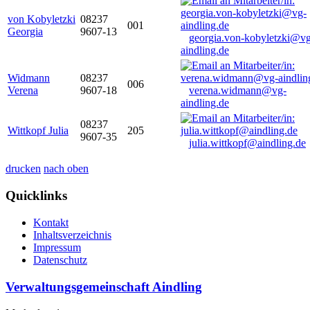
von Kobyletzki
08237
001
Georgia
9607-13
georgia.von-kobyletzki@vg
aindling.de
Widmann
08237
006
Verena
9607-18
verena.widmann@vg-
aindling.de
08237
Wittkopf Julia
205
9607-35
julia.wittkopf@aindling.de
drucken
nach oben
Quicklinks
Kontakt
Inhaltsverzeichnis
Impressum
Datenschutz
Verwaltungsgemeinschaft Aindling