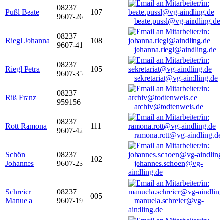
08237
Pußl Beate
107
9607-26
beate.pussl@vg-aindling.de
08237
Riegl Johanna
108
9607-41
johanna.riegl@aindling.de
08237
Riegl Petra
105
9607-35
sekretariat@vg-aindling.de
08237
Riß Franz
959156
archiv@todtenweis.de
08237
Rott Ramona
111
9607-42
ramona.rott@vg-aindling.d
Schön
08237
102
Johannes
9607-23
johannes.schoen@vg-
aindling.de
Schreier
08237
005
Manuela
9607-19
manuela.schreier@vg-
aindling.de