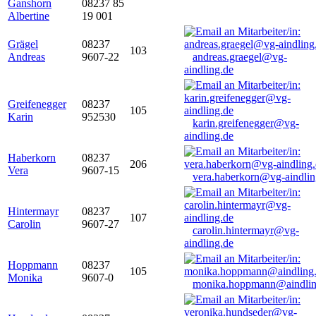
Ganshorn
08237 85
Albertine
19 001
Grägel
08237
103
Andreas
9607-22
andreas.graegel@vg-
aindling.de
Greifenegger
08237
105
Karin
952530
karin.greifenegger@vg-
aindling.de
Haberkorn
08237
206
Vera
9607-15
vera.haberkorn@vg-aindlin
Hintermayr
08237
107
Carolin
9607-27
carolin.hintermayr@vg-
aindling.de
Hoppmann
08237
105
Monika
9607-0
monika.hoppmann@aindlin