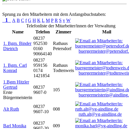
Sprung zu den Mitarbeitern mit dem Anfangsbuchstaben:
1
A
B
C
f
G
H
K
L
M
P
R
S
v
W
Telefonliste der Mitarbeiter/innen der Verwaltung
Name
Telefon
Zimmer
Mail
08237
1. Bgm. Binder
952530
Rathaus
Dietrich
0160
Petersdorf
buergermeister@petersdorf
90664140
08237
1. Bgm. Carl
959156
Rathaus
Konrad
0174
Todtenweis
buergermeister@todtenweis
1421854
1.Bgm Hitzler
Gertrud
08237
105
Erste
9607-0
buergermeisterin@aindling
Bürgermeisterin
08237
Alt Ruth
008
9607-10
ruth.alt@vg-aindling.de
08237
Barl Monika
009
9607-20