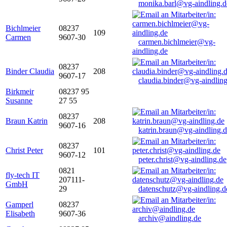
monika.barl@vg-aindling.d
Bichlmeier
08237
109
Carmen
9607-30
carmen.bichlmeier@vg-
aindling.de
08237
Binder Claudia
208
9607-17
claudia.binder@vg-aindling
Birkmeir
08237 95
Susanne
27 55
08237
Braun Katrin
208
9607-16
katrin.braun@vg-aindling.
08237
Christ Peter
101
9607-12
peter.christ@vg-aindling.de
0821
fly-tech IT
207111-
GmbH
29
datenschutz@vg-aindling.d
Gamperl
08237
Elisabeth
9607-36
archiv@aindling.de