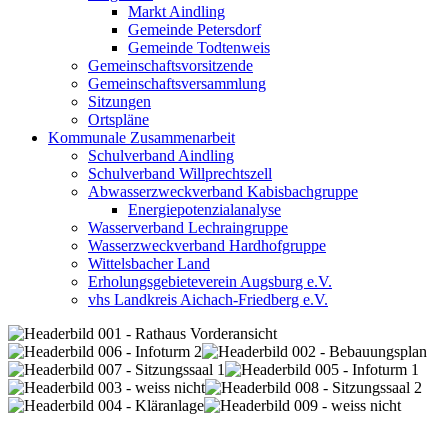
Markt Aindling
Gemeinde Petersdorf
Gemeinde Todtenweis
Gemeinschaftsvorsitzende
Gemeinschaftsversammlung
Sitzungen
Ortspläne
Kommunale Zusammenarbeit
Schulverband Aindling
Schulverband Willprechtszell
Abwasserzweckverband Kabisbachgruppe
Energiepotenzialanalyse
Wasserverband Lechraingruppe
Wasserzweckverband Hardhofgruppe
Wittelsbacher Land
Erholungsgebieteverein Augsburg e.V.
vhs Landkreis Aichach-Friedberg e.V.