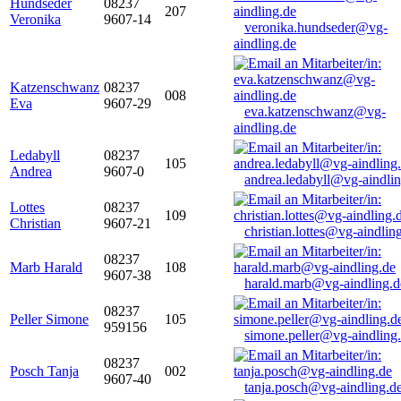
Hundseder
08237
207
Veronika
9607-14
veronika.hundseder@vg-
aindling.de
Katzenschwanz
08237
008
Eva
9607-29
eva.katzenschwanz@vg-
aindling.de
Ledabyll
08237
105
Andrea
9607-0
andrea.ledabyll@vg-aindli
Lottes
08237
109
Christian
9607-21
christian.lottes@vg-aindlin
08237
Marb Harald
108
9607-38
harald.marb@vg-aindling.d
08237
Peller Simone
105
959156
simone.peller@vg-aindling
08237
Posch Tanja
002
9607-40
tanja.posch@vg-aindling.d