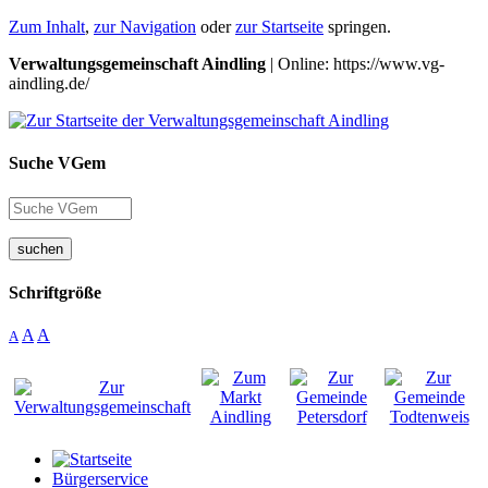
Zum Inhalt
,
zur Navigation
oder
zur Startseite
springen.
Verwaltungsgemeinschaft Aindling
| Online: https://www.vg-
aindling.de/
Suche VGem
suchen
Schriftgröße
A
A
A
Bürgerservice