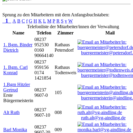
Sprung zu den Mitarbeitern mit dem Anfangsbuchstaben:
1
A
B
C
f
G
H
K
L
M
P
R
S
v
W
Telefonliste der Mitarbeiter/innen der Verwaltung
Name
Telefon
Zimmer
Mail
08237
1. Bgm. Binder
952530
Rathaus
Dietrich
0160
Petersdorf
buergermeister@petersdorf
90664140
08237
1. Bgm. Carl
959156
Rathaus
Konrad
0174
Todtenweis
buergermeister@todtenweis
1421854
1.Bgm Hitzler
Gertrud
08237
105
Erste
9607-0
buergermeisterin@aindling
Bürgermeisterin
08237
Alt Ruth
008
9607-10
ruth.alt@vg-aindling.de
08237
Barl Monika
009
9607-20