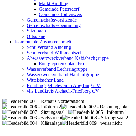
Markt Aindling
Gemeinde Petersdorf
Gemeinde Todtenweis
Gemeinschaftsvorsitzende
Gemeinschaftsversammlung
Sitzungen
Ortspläne
Kommunale Zusammenarbeit
Schulverband Aindling
Schulverband Willprechtszell
Abwasserzweckverband Kabisbachgruppe
Energiepotenzialanalyse
Wasserverband Lechraingruppe
Wasserzweckverband Hardhofgruppe
Wittelsbacher Land
Erholungsgebieteverein Augsburg e.V.
vhs Landkreis Aichach-Friedberg e.V.