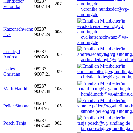
Hundseder
08237
207
Veronika
9607-14
veronika.hundseder@vg-
aindling.de
Katzenschwanz
08237
008
Eva
9607-29
eva.katzenschwanz@vg-
aindling.de
Ledabyll
08237
105
Andrea
9607-0
andrea.ledabyll@vg-aindli
Lottes
08237
109
Christian
9607-21
christian.lottes@vg-aindlin
08237
Marb Harald
108
9607-38
harald.marb@vg-aindling.d
08237
Peller Simone
105
959156
simone.peller@vg-aindling
08237
Posch Tanja
002
9607-40
tanja.posch@vg-aindling.d