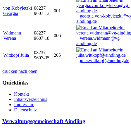
von Kobyletzki
08237
001
Georgia
9607-13
georgia.von-kobyletzki@vg
aindling.de
Widmann
08237
006
Verena
9607-18
verena.widmann@vg-
aindling.de
08237
Wittkopf Julia
205
9607-35
julia.wittkopf@aindling.de
drucken
nach oben
Quicklinks
Kontakt
Inhaltsverzeichnis
Impressum
Datenschutz
Verwaltungsgemeinschaft Aindling