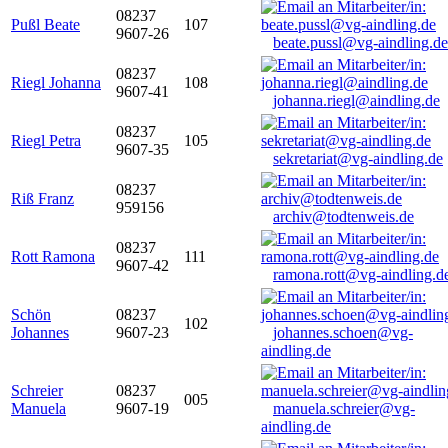
08237
Pußl Beate
107
9607-26
beate.pussl@vg-aindling.de
08237
Riegl Johanna
108
9607-41
johanna.riegl@aindling.de
08237
Riegl Petra
105
9607-35
sekretariat@vg-aindling.de
08237
Riß Franz
959156
archiv@todtenweis.de
08237
Rott Ramona
111
9607-42
ramona.rott@vg-aindling.d
Schön
08237
102
Johannes
9607-23
johannes.schoen@vg-
aindling.de
Schreier
08237
005
Manuela
9607-19
manuela.schreier@vg-
aindling.de