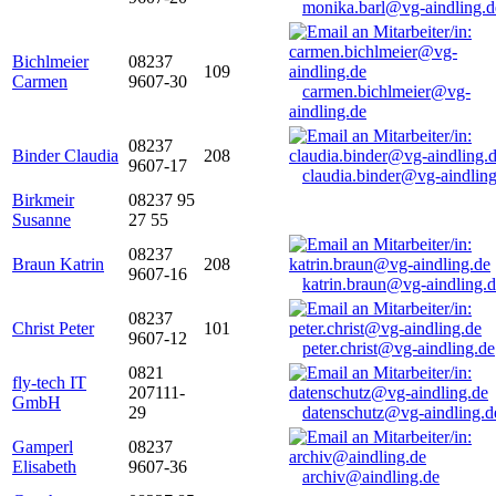
monika.barl@vg-aindling.d
Bichlmeier
08237
109
Carmen
9607-30
carmen.bichlmeier@vg-
aindling.de
08237
Binder Claudia
208
9607-17
claudia.binder@vg-aindling
Birkmeir
08237 95
Susanne
27 55
08237
Braun Katrin
208
9607-16
katrin.braun@vg-aindling.
08237
Christ Peter
101
9607-12
peter.christ@vg-aindling.de
0821
fly-tech IT
207111-
GmbH
29
datenschutz@vg-aindling.d
Gamperl
08237
Elisabeth
9607-36
archiv@aindling.de