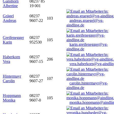
Ganshorn
08237 85
Albertine
19 001
Grägel
08237
103
Andreas
9607-22
andreas.graegel@vg-
aindling.de
Greifenegger
08237
105
Karin
952530
karin.greifenegger@vg-
aindling.de
Haberkorn
08237
206
Vera
9607-15
vera.haberkorn@vg-aindlin
Hintermayr
08237
107
Carolin
9607-27
carolin.hintermayr@vg-
aindling.de
Hoppmann
08237
105
Monika
9607-0
monika.hoppmann@aindlin