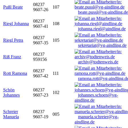
08237
Pußl Beate
107
9607-26
beate.pussl@vg-aindling.de
08237
Riegl Johanna
108
9607-41
johanna.riegl@aindling.de
08237
Riegl Petra
105
9607-35
sekretariat@vg-aindling.de
08237
Riß Franz
959156
archiv@todtenweis.de
08237
Rott Ramona
111
9607-42
ramona.rott@vg-aindling.d
Schön
08237
102
Johannes
9607-23
johannes.schoen@vg-
aindling.de
Schreier
08237
005
Manuela
9607-19
manuela.schreier@vg-
aindling.de