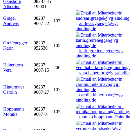
Ganshorn
08237 85
Albertine
19 001
Grägel
08237
103
Andreas
9607-22
andreas.graegel@vg-
aindling.de
Greifenegger
08237
105
Karin
952530
karin.greifenegger@vg-
aindling.de
Haberkorn
08237
206
Vera
9607-15
vera.haberkorn@vg-aindlin
Hintermayr
08237
107
Carolin
9607-27
carolin.hintermayr@vg-
aindling.de
Hoppmann
08237
105
Monika
9607-0
monika.hoppmann@aindlin