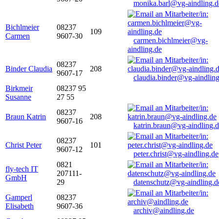
monika.barl@vg-aindling.d
Bichlmeier
08237
109
Carmen
9607-30
carmen.bichlmeier@vg-
aindling.de
08237
Binder Claudia
208
9607-17
claudia.binder@vg-aindling
Birkmeir
08237 95
Susanne
27 55
08237
Braun Katrin
208
9607-16
katrin.braun@vg-aindling.
08237
Christ Peter
101
9607-12
peter.christ@vg-aindling.de
0821
fly-tech IT
207111-
GmbH
29
datenschutz@vg-aindling.d
Gamperl
08237
Elisabeth
9607-36
archiv@aindling.de