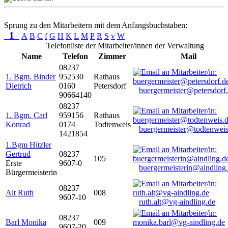
Sprung zu den Mitarbeitern mit dem Anfangsbuchstaben:
1
A
B
C
f
G
H
K
L
M
P
R
S
v
W
Telefonliste der Mitarbeiter/innen der Verwaltung
Name
Telefon
Zimmer
Mail
08237
1. Bgm. Binder
952530
Rathaus
Dietrich
0160
Petersdorf
buergermeister@petersdorf
90664140
08237
1. Bgm. Carl
959156
Rathaus
Konrad
0174
Todtenweis
buergermeister@todtenweis
1421854
1.Bgm Hitzler
Gertrud
08237
105
Erste
9607-0
buergermeisterin@aindling
Bürgermeisterin
08237
Alt Ruth
008
9607-10
ruth.alt@vg-aindling.de
08237
Barl Monika
009
9607-20