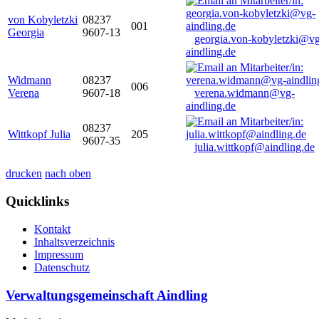
von Kobyletzki
08237
001
Georgia
9607-13
georgia.von-kobyletzki@vg
aindling.de
Widmann
08237
006
Verena
9607-18
verena.widmann@vg-
aindling.de
08237
Wittkopf Julia
205
9607-35
julia.wittkopf@aindling.de
drucken
nach oben
Quicklinks
Kontakt
Inhaltsverzeichnis
Impressum
Datenschutz
Verwaltungsgemeinschaft Aindling