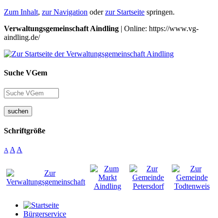
Zum Inhalt
,
zur Navigation
oder
zur Startseite
springen.
Verwaltungsgemeinschaft Aindling
| Online: https://www.vg-
aindling.de/
Suche VGem
suchen
Schriftgröße
A
A
A
Bürgerservice