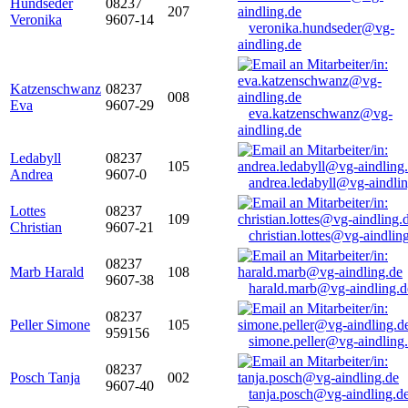
Hundseder
08237
207
Veronika
9607-14
veronika.hundseder@vg-
aindling.de
Katzenschwanz
08237
008
Eva
9607-29
eva.katzenschwanz@vg-
aindling.de
Ledabyll
08237
105
Andrea
9607-0
andrea.ledabyll@vg-aindli
Lottes
08237
109
Christian
9607-21
christian.lottes@vg-aindlin
08237
Marb Harald
108
9607-38
harald.marb@vg-aindling.d
08237
Peller Simone
105
959156
simone.peller@vg-aindling
08237
Posch Tanja
002
9607-40
tanja.posch@vg-aindling.d