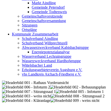
Markt Aindling
Gemeinde Petersdorf
Gemeinde Todtenweis
Gemeinschaftsvorsitzende
Gemeinschaftsversammlung
Sitzungen
Ortspläne
Kommunale Zusammenarbeit
Schulverband Aindling
Schulverband Willprechtszell
Abwasserzweckverband Kabisbachgruppe
Energiepotenzialanalyse
Wasserverband Lechraingruppe
Wasserzweckverband Hardhofgruppe
Wittelsbacher Land
Erholungsgebieteverein Augsburg e.V.
vhs Landkreis Aichach-Friedberg e.V.