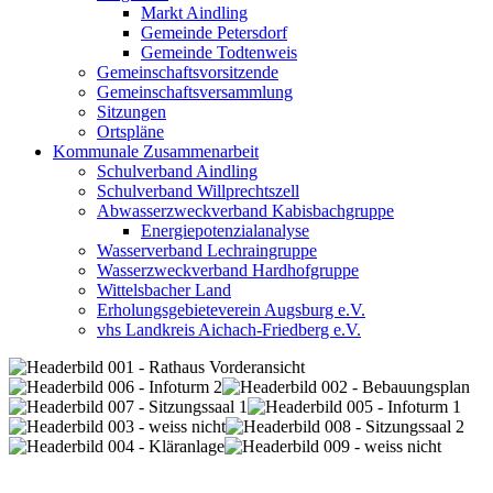
Markt Aindling
Gemeinde Petersdorf
Gemeinde Todtenweis
Gemeinschaftsvorsitzende
Gemeinschaftsversammlung
Sitzungen
Ortspläne
Kommunale Zusammenarbeit
Schulverband Aindling
Schulverband Willprechtszell
Abwasserzweckverband Kabisbachgruppe
Energiepotenzialanalyse
Wasserverband Lechraingruppe
Wasserzweckverband Hardhofgruppe
Wittelsbacher Land
Erholungsgebieteverein Augsburg e.V.
vhs Landkreis Aichach-Friedberg e.V.