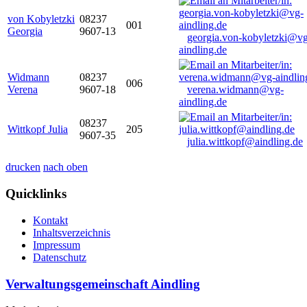
von Kobyletzki
08237
001
Georgia
9607-13
georgia.von-kobyletzki@vg
aindling.de
Widmann
08237
006
Verena
9607-18
verena.widmann@vg-
aindling.de
08237
Wittkopf Julia
205
9607-35
julia.wittkopf@aindling.de
drucken
nach oben
Quicklinks
Kontakt
Inhaltsverzeichnis
Impressum
Datenschutz
Verwaltungsgemeinschaft Aindling