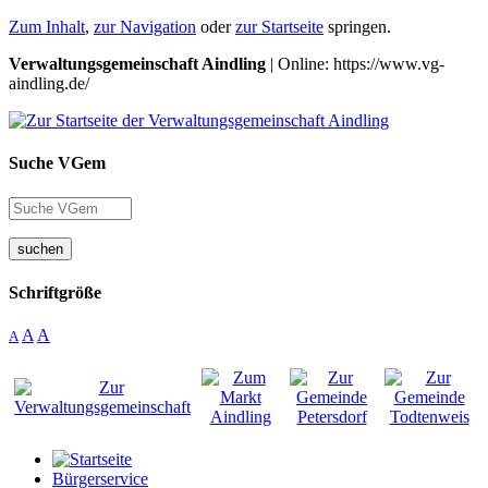
Zum Inhalt
,
zur Navigation
oder
zur Startseite
springen.
Verwaltungsgemeinschaft Aindling
| Online: https://www.vg-
aindling.de/
Suche VGem
suchen
Schriftgröße
A
A
A
Bürgerservice