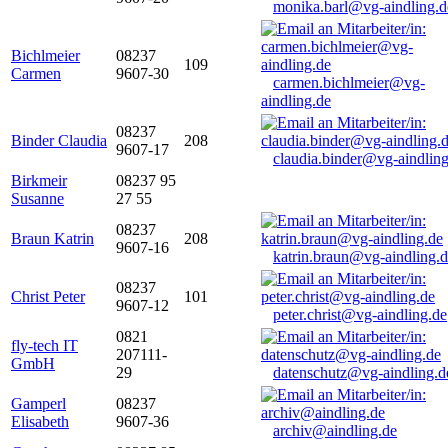
monika.barl@vg-aindling.d
Bichlmeier
08237
109
Carmen
9607-30
carmen.bichlmeier@vg-
aindling.de
08237
Binder Claudia
208
9607-17
claudia.binder@vg-aindling
Birkmeir
08237 95
Susanne
27 55
08237
Braun Katrin
208
9607-16
katrin.braun@vg-aindling.
08237
Christ Peter
101
9607-12
peter.christ@vg-aindling.de
0821
fly-tech IT
207111-
GmbH
29
datenschutz@vg-aindling.d
Gamperl
08237
Elisabeth
9607-36
archiv@aindling.de