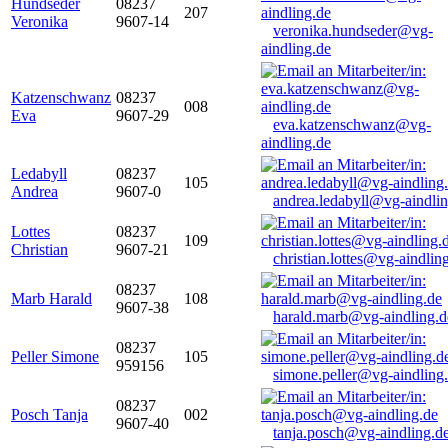
Hundseder
08237
207
Veronika
9607-14
veronika.hundseder@vg-
aindling.de
Katzenschwanz
08237
008
Eva
9607-29
eva.katzenschwanz@vg-
aindling.de
Ledabyll
08237
105
Andrea
9607-0
andrea.ledabyll@vg-aindli
Lottes
08237
109
Christian
9607-21
christian.lottes@vg-aindlin
08237
Marb Harald
108
9607-38
harald.marb@vg-aindling.d
08237
Peller Simone
105
959156
simone.peller@vg-aindling
08237
Posch Tanja
002
9607-40
tanja.posch@vg-aindling.d