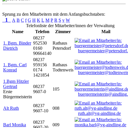
Sprung zu den Mitarbeitern mit dem Anfangsbuchstaben:
1
A
B
C
f
G
H
K
L
M
P
R
S
v
W
Telefonliste der Mitarbeiter/innen der Verwaltung
Name
Telefon
Zimmer
Mail
08237
1. Bgm. Binder
952530
Rathaus
Dietrich
0160
Petersdorf
buergermeister@petersdorf
90664140
08237
1. Bgm. Carl
959156
Rathaus
Konrad
0174
Todtenweis
buergermeister@todtenweis
1421854
1.Bgm Hitzler
Gertrud
08237
105
Erste
9607-0
buergermeisterin@aindling
Bürgermeisterin
08237
Alt Ruth
008
9607-10
ruth.alt@vg-aindling.de
08237
Barl Monika
009
9607-20