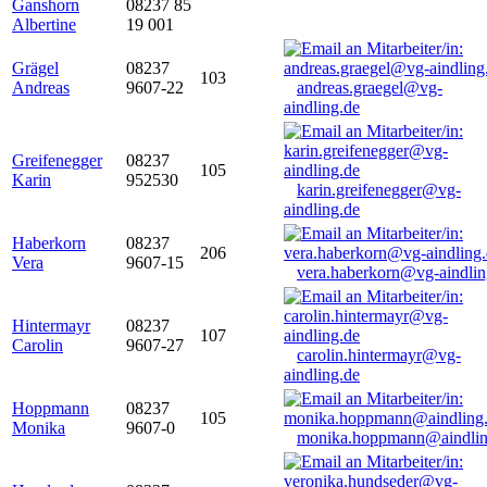
Ganshorn
08237 85
Albertine
19 001
Grägel
08237
103
Andreas
9607-22
andreas.graegel@vg-
aindling.de
Greifenegger
08237
105
Karin
952530
karin.greifenegger@vg-
aindling.de
Haberkorn
08237
206
Vera
9607-15
vera.haberkorn@vg-aindlin
Hintermayr
08237
107
Carolin
9607-27
carolin.hintermayr@vg-
aindling.de
Hoppmann
08237
105
Monika
9607-0
monika.hoppmann@aindlin