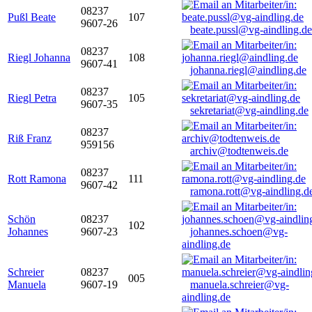
08237
Pußl Beate
107
9607-26
beate.pussl@vg-aindling.de
08237
Riegl Johanna
108
9607-41
johanna.riegl@aindling.de
08237
Riegl Petra
105
9607-35
sekretariat@vg-aindling.de
08237
Riß Franz
959156
archiv@todtenweis.de
08237
Rott Ramona
111
9607-42
ramona.rott@vg-aindling.d
Schön
08237
102
Johannes
9607-23
johannes.schoen@vg-
aindling.de
Schreier
08237
005
Manuela
9607-19
manuela.schreier@vg-
aindling.de