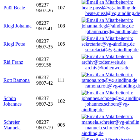
08237
Pußl Beate
107
9607-26
beate.pussl@vg-aindling.de
08237
Riegl Johanna
108
9607-41
johanna.riegl@aindling.de
08237
Riegl Petra
105
9607-35
sekretariat@vg-aindling.de
08237
Riß Franz
959156
archiv@todtenweis.de
08237
Rott Ramona
111
9607-42
ramona.rott@vg-aindling.d
Schön
08237
102
Johannes
9607-23
johannes.schoen@vg-
aindling.de
Schreier
08237
005
Manuela
9607-19
manuela.schreier@vg-
aindling.de