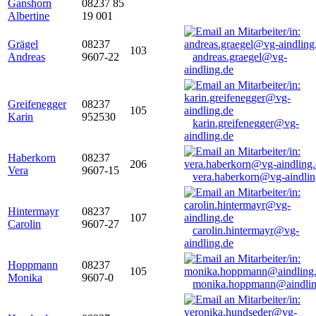
Ganshorn
08237 85
Albertine
19 001
Grägel
08237
103
Andreas
9607-22
andreas.graegel@vg-
aindling.de
Greifenegger
08237
105
Karin
952530
karin.greifenegger@vg-
aindling.de
Haberkorn
08237
206
Vera
9607-15
vera.haberkorn@vg-aindlin
Hintermayr
08237
107
Carolin
9607-27
carolin.hintermayr@vg-
aindling.de
Hoppmann
08237
105
Monika
9607-0
monika.hoppmann@aindlin