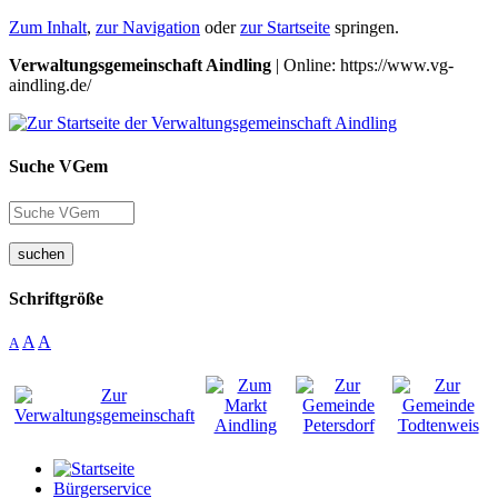
Zum Inhalt
,
zur Navigation
oder
zur Startseite
springen.
Verwaltungsgemeinschaft Aindling
| Online: https://www.vg-
aindling.de/
Suche VGem
suchen
Schriftgröße
A
A
A
Bürgerservice