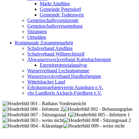
Markt Aindling
Gemeinde Petersdorf
Gemeinde Todtenweis
Gemeinschaftsvorsitzende
Gemeinschaftsversammlung
Sitzungen
Ortspläne
Kommunale Zusammenarbeit
Schulverband Aindling
Schulverband Willprechtszell
Abwasserzweckverband Kabisbachgruppe
Energiepotenzialanalyse
Wasserverband Lechraingruppe
Wasserzweckverband Hardhofgruppe
Wittelsbacher Land
Erholungsgebieteverein Augsburg e.V.
vhs Landkreis Aichach-Friedberg e.V.