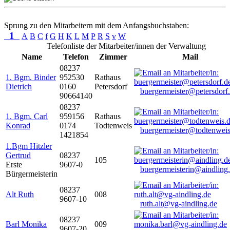
Sprung zu den Mitarbeitern mit dem Anfangsbuchstaben:
1
A
B
C
f
G
H
K
L
M
P
R
S
v
W
Telefonliste der Mitarbeiter/innen der Verwaltung
Name
Telefon
Zimmer
Mail
08237
1. Bgm. Binder
952530
Rathaus
Dietrich
0160
Petersdorf
buergermeister@petersdorf
90664140
08237
1. Bgm. Carl
959156
Rathaus
Konrad
0174
Todtenweis
buergermeister@todtenweis
1421854
1.Bgm Hitzler
Gertrud
08237
105
Erste
9607-0
buergermeisterin@aindling
Bürgermeisterin
08237
Alt Ruth
008
9607-10
ruth.alt@vg-aindling.de
08237
Barl Monika
009
9607-20