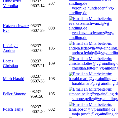
Hundseder
08237
207
Veronika
9607-14
veronika.hundseder@vg-
aindling.de
Katzenschwanz
08237
008
Eva
9607-29
eva.katzenschwanz@vg-
aindling.de
Ledabyll
08237
105
Andrea
9607-0
andrea.ledabyll@vg-aindli
Lottes
08237
109
Christian
9607-21
christian.lottes@vg-aindlin
08237
Marb Harald
108
9607-38
harald.marb@vg-aindling.d
08237
Peller Simone
105
959156
simone.peller@vg-aindling
08237
Posch Tanja
002
9607-40
tanja.posch@vg-aindling.d