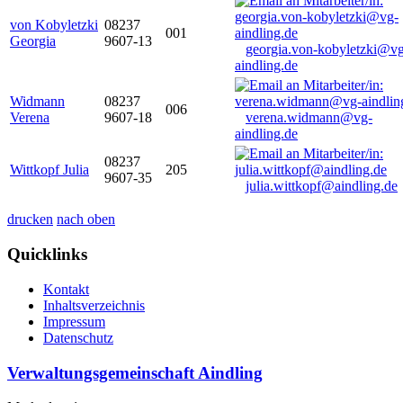
von Kobyletzki
08237
001
Georgia
9607-13
georgia.von-kobyletzki@vg
aindling.de
Widmann
08237
006
Verena
9607-18
verena.widmann@vg-
aindling.de
08237
Wittkopf Julia
205
9607-35
julia.wittkopf@aindling.de
drucken
nach oben
Quicklinks
Kontakt
Inhaltsverzeichnis
Impressum
Datenschutz
Verwaltungsgemeinschaft Aindling