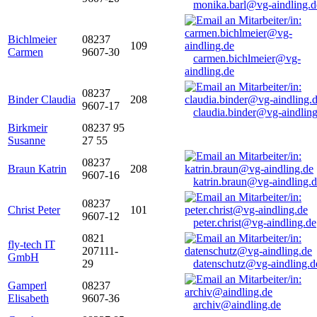
monika.barl@vg-aindling.d
Bichlmeier
08237
109
Carmen
9607-30
carmen.bichlmeier@vg-
aindling.de
08237
Binder Claudia
208
9607-17
claudia.binder@vg-aindling
Birkmeir
08237 95
Susanne
27 55
08237
Braun Katrin
208
9607-16
katrin.braun@vg-aindling.
08237
Christ Peter
101
9607-12
peter.christ@vg-aindling.de
0821
fly-tech IT
207111-
GmbH
29
datenschutz@vg-aindling.d
Gamperl
08237
Elisabeth
9607-36
archiv@aindling.de