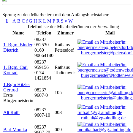
Sprung zu den Mitarbeitern mit dem Anfangsbuchstaben:
1
A
B
C
f
G
H
K
L
M
P
R
S
v
W
Telefonliste der Mitarbeiter/innen der Verwaltung
Name
Telefon
Zimmer
Mail
08237
1. Bgm. Binder
952530
Rathaus
Dietrich
0160
Petersdorf
buergermeister@petersdorf
90664140
08237
1. Bgm. Carl
959156
Rathaus
Konrad
0174
Todtenweis
buergermeister@todtenweis
1421854
1.Bgm Hitzler
Gertrud
08237
105
Erste
9607-0
buergermeisterin@aindling
Bürgermeisterin
08237
Alt Ruth
008
9607-10
ruth.alt@vg-aindling.de
08237
Barl Monika
009
9607-20