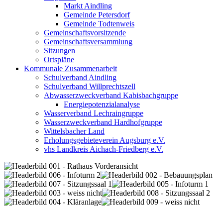
Markt Aindling
Gemeinde Petersdorf
Gemeinde Todtenweis
Gemeinschaftsvorsitzende
Gemeinschaftsversammlung
Sitzungen
Ortspläne
Kommunale Zusammenarbeit
Schulverband Aindling
Schulverband Willprechtszell
Abwasserzweckverband Kabisbachgruppe
Energiepotenzialanalyse
Wasserverband Lechraingruppe
Wasserzweckverband Hardhofgruppe
Wittelsbacher Land
Erholungsgebieteverein Augsburg e.V.
vhs Landkreis Aichach-Friedberg e.V.