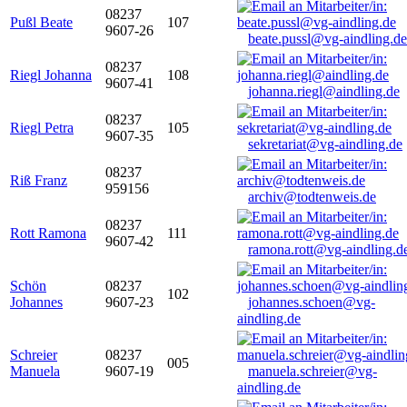
08237
Pußl Beate
107
9607-26
beate.pussl@vg-aindling.de
08237
Riegl Johanna
108
9607-41
johanna.riegl@aindling.de
08237
Riegl Petra
105
9607-35
sekretariat@vg-aindling.de
08237
Riß Franz
959156
archiv@todtenweis.de
08237
Rott Ramona
111
9607-42
ramona.rott@vg-aindling.d
Schön
08237
102
Johannes
9607-23
johannes.schoen@vg-
aindling.de
Schreier
08237
005
Manuela
9607-19
manuela.schreier@vg-
aindling.de