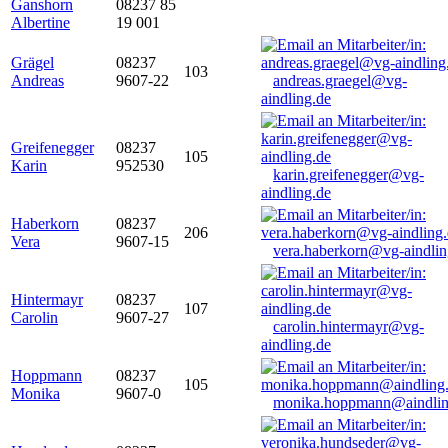
Ganshorn
08237 85
Albertine
19 001
Grägel
08237
103
Andreas
9607-22
andreas.graegel@vg-
aindling.de
Greifenegger
08237
105
Karin
952530
karin.greifenegger@vg-
aindling.de
Haberkorn
08237
206
Vera
9607-15
vera.haberkorn@vg-aindlin
Hintermayr
08237
107
Carolin
9607-27
carolin.hintermayr@vg-
aindling.de
Hoppmann
08237
105
Monika
9607-0
monika.hoppmann@aindlin