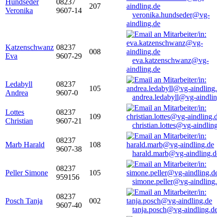
Hundseder
08237
207
Veronika
9607-14
veronika.hundseder@vg-
aindling.de
Katzenschwanz
08237
008
Eva
9607-29
eva.katzenschwanz@vg-
aindling.de
Ledabyll
08237
105
Andrea
9607-0
andrea.ledabyll@vg-aindli
Lottes
08237
109
Christian
9607-21
christian.lottes@vg-aindlin
08237
Marb Harald
108
9607-38
harald.marb@vg-aindling.d
08237
Peller Simone
105
959156
simone.peller@vg-aindling
08237
Posch Tanja
002
9607-40
tanja.posch@vg-aindling.d