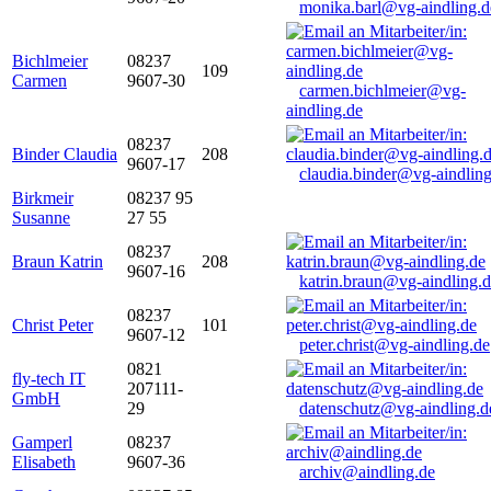
monika.barl@vg-aindling.d
Bichlmeier
08237
109
Carmen
9607-30
carmen.bichlmeier@vg-
aindling.de
08237
Binder Claudia
208
9607-17
claudia.binder@vg-aindling
Birkmeir
08237 95
Susanne
27 55
08237
Braun Katrin
208
9607-16
katrin.braun@vg-aindling.
08237
Christ Peter
101
9607-12
peter.christ@vg-aindling.de
0821
fly-tech IT
207111-
GmbH
29
datenschutz@vg-aindling.d
Gamperl
08237
Elisabeth
9607-36
archiv@aindling.de