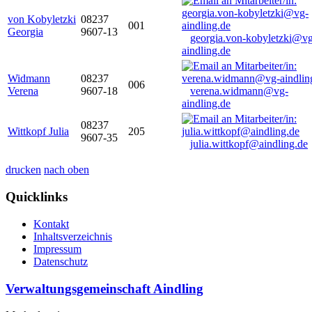
von Kobyletzki
08237
001
Georgia
9607-13
georgia.von-kobyletzki@vg
aindling.de
Widmann
08237
006
Verena
9607-18
verena.widmann@vg-
aindling.de
08237
Wittkopf Julia
205
9607-35
julia.wittkopf@aindling.de
drucken
nach oben
Quicklinks
Kontakt
Inhaltsverzeichnis
Impressum
Datenschutz
Verwaltungsgemeinschaft Aindling