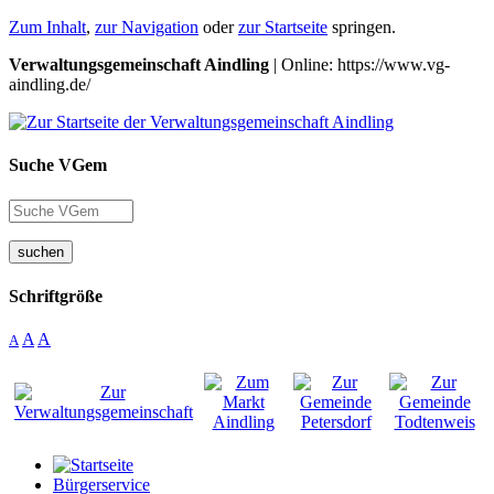
Zum Inhalt
,
zur Navigation
oder
zur Startseite
springen.
Verwaltungsgemeinschaft Aindling
| Online: https://www.vg-
aindling.de/
Suche VGem
suchen
Schriftgröße
A
A
A
Bürgerservice