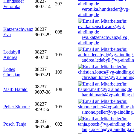
Hundseder
08237
207
Veronika
9607-14
veronika.hundseder@vg-
aindling.de
Katzenschwanz
08237
008
Eva
9607-29
eva.katzenschwanz@vg-
aindling.de
Ledabyll
08237
105
Andrea
9607-0
andrea.ledabyll@vg-aindli
Lottes
08237
109
Christian
9607-21
christian.lottes@vg-aindlin
08237
Marb Harald
108
9607-38
harald.marb@vg-aindling.d
08237
Peller Simone
105
959156
simone.peller@vg-aindling
08237
Posch Tanja
002
9607-40
tanja.posch@vg-aindling.d