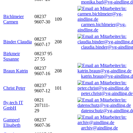
monika.barl@vg-aindling.d
Bichlmeier
08237
109
Carmen
9607-30
carmen.bichlmeier@vg-
aindling.de
08237
Binder Claudia
208
9607-17
claudia.binder@vg-aindling
Birkmeir
08237 95
Susanne
27 55
08237
Braun Katrin
208
9607-16
katrin.braun@vg-aindling.
08237
Christ Peter
101
9607-12
peter.christ@vg-aindling.de
0821
fly-tech IT
207111-
GmbH
29
datenschutz@vg-aindling.d
Gamperl
08237
Elisabeth
9607-36
archiv@aindling.de