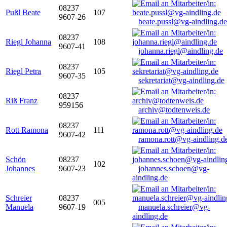
08237
Pußl Beate
107
9607-26
beate.pussl@vg-aindling.de
08237
Riegl Johanna
108
9607-41
johanna.riegl@aindling.de
08237
Riegl Petra
105
9607-35
sekretariat@vg-aindling.de
08237
Riß Franz
959156
archiv@todtenweis.de
08237
Rott Ramona
111
9607-42
ramona.rott@vg-aindling.d
Schön
08237
102
Johannes
9607-23
johannes.schoen@vg-
aindling.de
Schreier
08237
005
Manuela
9607-19
manuela.schreier@vg-
aindling.de