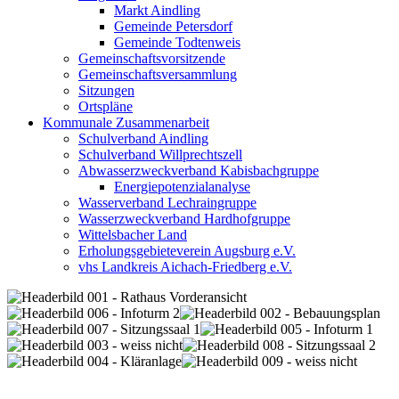
Markt Aindling
Gemeinde Petersdorf
Gemeinde Todtenweis
Gemeinschaftsvorsitzende
Gemeinschaftsversammlung
Sitzungen
Ortspläne
Kommunale Zusammenarbeit
Schulverband Aindling
Schulverband Willprechtszell
Abwasserzweckverband Kabisbachgruppe
Energiepotenzialanalyse
Wasserverband Lechraingruppe
Wasserzweckverband Hardhofgruppe
Wittelsbacher Land
Erholungsgebieteverein Augsburg e.V.
vhs Landkreis Aichach-Friedberg e.V.