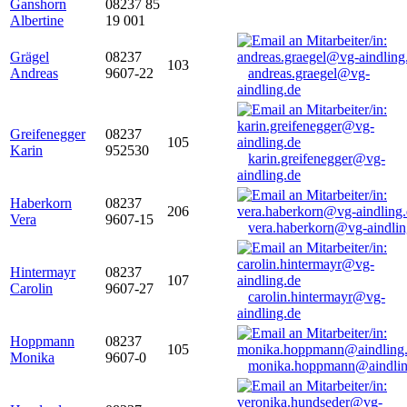
Ganshorn
08237 85
Albertine
19 001
Grägel
08237
103
Andreas
9607-22
andreas.graegel@vg-
aindling.de
Greifenegger
08237
105
Karin
952530
karin.greifenegger@vg-
aindling.de
Haberkorn
08237
206
Vera
9607-15
vera.haberkorn@vg-aindlin
Hintermayr
08237
107
Carolin
9607-27
carolin.hintermayr@vg-
aindling.de
Hoppmann
08237
105
Monika
9607-0
monika.hoppmann@aindlin