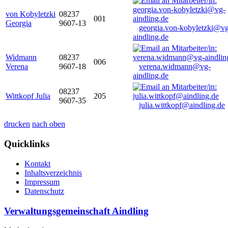
von Kobyletzki
08237
001
Georgia
9607-13
georgia.von-kobyletzki@vg
aindling.de
Widmann
08237
006
Verena
9607-18
verena.widmann@vg-
aindling.de
08237
Wittkopf Julia
205
9607-35
julia.wittkopf@aindling.de
drucken
nach oben
Quicklinks
Kontakt
Inhaltsverzeichnis
Impressum
Datenschutz
Verwaltungsgemeinschaft Aindling