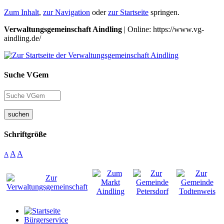
Zum Inhalt
,
zur Navigation
oder
zur Startseite
springen.
Verwaltungsgemeinschaft Aindling
| Online: https://www.vg-
aindling.de/
Suche VGem
suchen
Schriftgröße
A
A
A
Bürgerservice