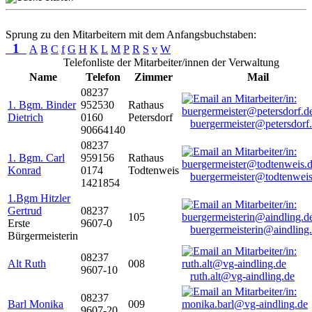
Sprung zu den Mitarbeitern mit dem Anfangsbuchstaben:
1
A
B
C
f
G
H
K
L
M
P
R
S
v
W
Telefonliste der Mitarbeiter/innen der Verwaltung
Name
Telefon
Zimmer
Mail
08237
1. Bgm. Binder
952530
Rathaus
Dietrich
0160
Petersdorf
buergermeister@petersdorf
90664140
08237
1. Bgm. Carl
959156
Rathaus
Konrad
0174
Todtenweis
buergermeister@todtenweis
1421854
1.Bgm Hitzler
Gertrud
08237
105
Erste
9607-0
buergermeisterin@aindling
Bürgermeisterin
08237
Alt Ruth
008
9607-10
ruth.alt@vg-aindling.de
08237
Barl Monika
009
9607-20