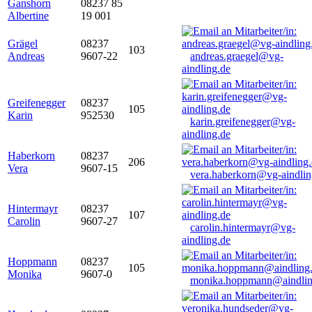
Ganshorn
08237 85
Albertine
19 001
Grägel
08237
103
Andreas
9607-22
andreas.graegel@vg-
aindling.de
Greifenegger
08237
105
Karin
952530
karin.greifenegger@vg-
aindling.de
Haberkorn
08237
206
Vera
9607-15
vera.haberkorn@vg-aindlin
Hintermayr
08237
107
Carolin
9607-27
carolin.hintermayr@vg-
aindling.de
Hoppmann
08237
105
Monika
9607-0
monika.hoppmann@aindlin