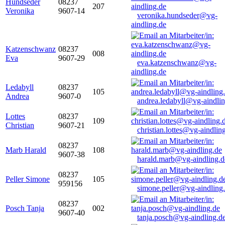
Hundseder
08237
207
Veronika
9607-14
veronika.hundseder@vg-
aindling.de
Katzenschwanz
08237
008
Eva
9607-29
eva.katzenschwanz@vg-
aindling.de
Ledabyll
08237
105
Andrea
9607-0
andrea.ledabyll@vg-aindli
Lottes
08237
109
Christian
9607-21
christian.lottes@vg-aindlin
08237
Marb Harald
108
9607-38
harald.marb@vg-aindling.d
08237
Peller Simone
105
959156
simone.peller@vg-aindling
08237
Posch Tanja
002
9607-40
tanja.posch@vg-aindling.d