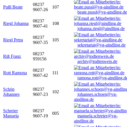
08237
Pußl Beate
107
9607-26
beate.pussl@vg-aindling.de
08237
Riegl Johanna
108
9607-41
johanna.riegl@aindling.de
08237
Riegl Petra
105
9607-35
sekretariat@vg-aindling.de
08237
Riß Franz
959156
archiv@todtenweis.de
08237
Rott Ramona
111
9607-42
ramona.rott@vg-aindling.d
Schön
08237
102
Johannes
9607-23
johannes.schoen@vg-
aindling.de
Schreier
08237
005
Manuela
9607-19
manuela.schreier@vg-
aindling.de