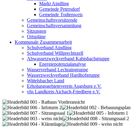
Markt Aindling
Gemeinde Petersdorf
Gemeinde Todtenweis
Gemeinschaftsvorsitzende
Gemeinschaftsversammlung
Sitzungen
Ortspläne
Kommunale Zusammenarbeit
Schulverband Aindling
Schulverband Willprechtszell
Abwasserzweckverband Kabisbachgruppe
Energiepotenzialanalyse
Wasserverband Lechraingruppe
Wasserzweckverband Hardhofgruppe
Wittelsbacher Land
Erholungsgebieteverein Augsburg e.V.
vhs Landkreis Aichach-Friedberg e.V.