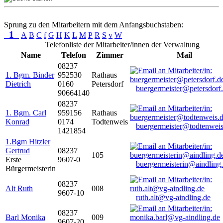
Sprung zu den Mitarbeitern mit dem Anfangsbuchstaben:
1
A
B
C
f
G
H
K
L
M
P
R
S
v
W
Telefonliste der Mitarbeiter/innen der Verwaltung
Name
Telefon
Zimmer
Mail
08237
1. Bgm. Binder
952530
Rathaus
Dietrich
0160
Petersdorf
buergermeister@petersdorf
90664140
08237
1. Bgm. Carl
959156
Rathaus
Konrad
0174
Todtenweis
buergermeister@todtenweis
1421854
1.Bgm Hitzler
Gertrud
08237
105
Erste
9607-0
buergermeisterin@aindling
Bürgermeisterin
08237
Alt Ruth
008
9607-10
ruth.alt@vg-aindling.de
08237
Barl Monika
009
9607-20