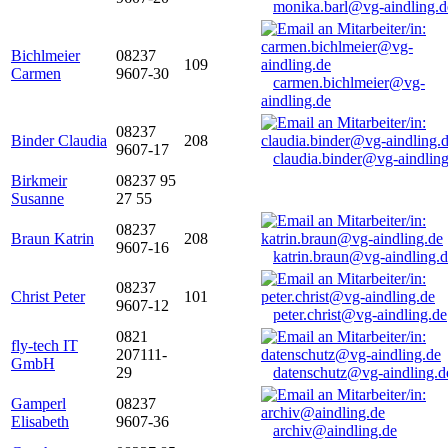
monika.barl@vg-aindling.d
Bichlmeier
08237
109
Carmen
9607-30
carmen.bichlmeier@vg-
aindling.de
08237
Binder Claudia
208
9607-17
claudia.binder@vg-aindling
Birkmeir
08237 95
Susanne
27 55
08237
Braun Katrin
208
9607-16
katrin.braun@vg-aindling.
08237
Christ Peter
101
9607-12
peter.christ@vg-aindling.de
0821
fly-tech IT
207111-
GmbH
29
datenschutz@vg-aindling.d
Gamperl
08237
Elisabeth
9607-36
archiv@aindling.de