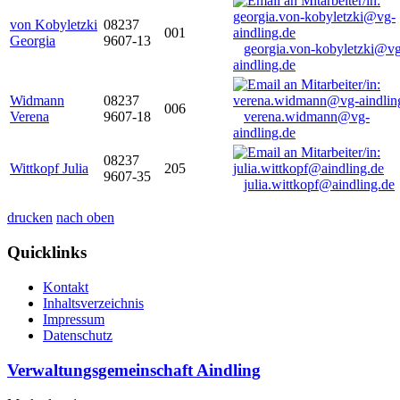
von Kobyletzki
08237
001
Georgia
9607-13
georgia.von-kobyletzki@vg
aindling.de
Widmann
08237
006
Verena
9607-18
verena.widmann@vg-
aindling.de
08237
Wittkopf Julia
205
9607-35
julia.wittkopf@aindling.de
drucken
nach oben
Quicklinks
Kontakt
Inhaltsverzeichnis
Impressum
Datenschutz
Verwaltungsgemeinschaft Aindling