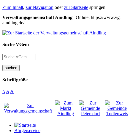
Zum Inhalt
,
zur Navigation
oder
zur Startseite
springen.
Verwaltungsgemeinschaft Aindling
| Online: https://www.vg-
aindling.de/
Suche VGem
suchen
Schriftgröße
A
A
A
Bürgerservice