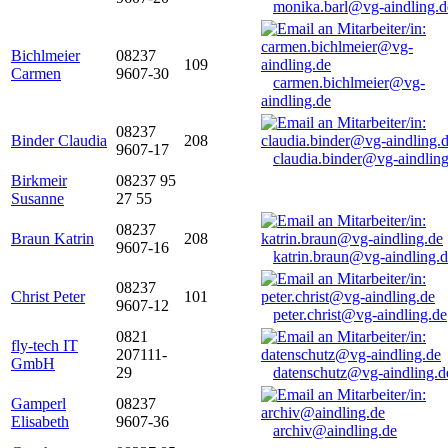
monika.barl@vg-aindling.d
Bichlmeier
08237
109
Carmen
9607-30
carmen.bichlmeier@vg-
aindling.de
08237
Binder Claudia
208
9607-17
claudia.binder@vg-aindling
Birkmeir
08237 95
Susanne
27 55
08237
Braun Katrin
208
9607-16
katrin.braun@vg-aindling.
08237
Christ Peter
101
9607-12
peter.christ@vg-aindling.de
0821
fly-tech IT
207111-
GmbH
29
datenschutz@vg-aindling.d
Gamperl
08237
Elisabeth
9607-36
archiv@aindling.de