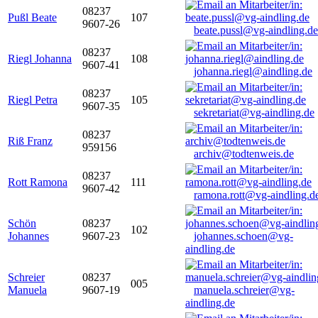
08237
Pußl Beate
107
9607-26
beate.pussl@vg-aindling.de
08237
Riegl Johanna
108
9607-41
johanna.riegl@aindling.de
08237
Riegl Petra
105
9607-35
sekretariat@vg-aindling.de
08237
Riß Franz
959156
archiv@todtenweis.de
08237
Rott Ramona
111
9607-42
ramona.rott@vg-aindling.d
Schön
08237
102
Johannes
9607-23
johannes.schoen@vg-
aindling.de
Schreier
08237
005
Manuela
9607-19
manuela.schreier@vg-
aindling.de