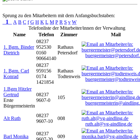
Sprung zu den Mitarbeitern mit dem Anfangsbuchstaben:
1
A
B
C
f
G
H
K
L
M
P
R
S
v
W
Telefonliste der Mitarbeiter/innen der Verwaltung
Name
Telefon
Zimmer
Mail
08237
1. Bgm. Binder
952530
Rathaus
Dietrich
0160
Petersdorf
buergermeister@petersdorf
90664140
08237
1. Bgm. Carl
959156
Rathaus
Konrad
0174
Todtenweis
buergermeister@todtenweis
1421854
1.Bgm Hitzler
Gertrud
08237
105
Erste
9607-0
buergermeisterin@aindling
Bürgermeisterin
08237
Alt Ruth
008
9607-10
ruth.alt@vg-aindling.de
08237
Barl Monika
009
9607-20