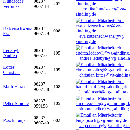
Hundseder
08237
207
Veronika
9607-14
veronika.hundseder@vg-
aindling.de
Katzenschwanz
08237
008
Eva
9607-29
eva.katzenschwanz@vg-
aindling.de
Ledabyll
08237
105
Andrea
9607-0
andrea.ledabyll@vg-aindli
Lottes
08237
109
Christian
9607-21
christian.lottes@vg-aindlin
08237
Marb Harald
108
9607-38
harald.marb@vg-aindling.d
08237
Peller Simone
105
959156
simone.peller@vg-aindling
08237
Posch Tanja
002
9607-40
tanja.posch@vg-aindling.d