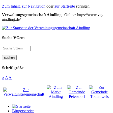
Zum Inhalt
,
zur Navigation
oder
zur Startseite
springen.
Verwaltungsgemeinschaft Aindling
| Online: https://www.vg-
aindling.de/
Suche VGem
suchen
Schriftgröße
A
A
A
Bürgerservice