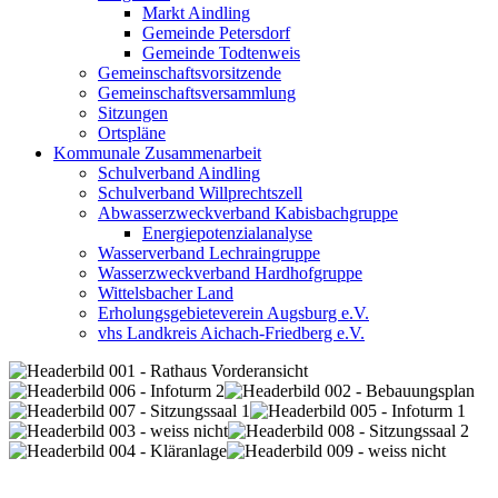
Markt Aindling
Gemeinde Petersdorf
Gemeinde Todtenweis
Gemeinschaftsvorsitzende
Gemeinschaftsversammlung
Sitzungen
Ortspläne
Kommunale Zusammenarbeit
Schulverband Aindling
Schulverband Willprechtszell
Abwasserzweckverband Kabisbachgruppe
Energiepotenzialanalyse
Wasserverband Lechraingruppe
Wasserzweckverband Hardhofgruppe
Wittelsbacher Land
Erholungsgebieteverein Augsburg e.V.
vhs Landkreis Aichach-Friedberg e.V.