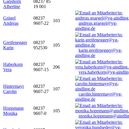
Ganshorn
08237 85
Albertine
19 001
Grägel
08237
103
Andreas
9607-22
andreas.graegel@vg-
aindling.de
Greifenegger
08237
105
Karin
952530
karin.greifenegger@vg-
aindling.de
Haberkorn
08237
206
Vera
9607-15
vera.haberkorn@vg-aindlin
Hintermayr
08237
107
Carolin
9607-27
carolin.hintermayr@vg-
aindling.de
Hoppmann
08237
105
Monika
9607-0
monika.hoppmann@aindlin