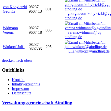
von Kobyletzki
08237
001
Georgia
9607-13
georgia.von-kobyletzki@vg
aindling.de
Widmann
08237
006
Verena
9607-18
verena.widmann@vg-
aindling.de
08237
Wittkopf Julia
205
9607-35
julia.wittkopf@aindling.de
drucken
nach oben
Quicklinks
Kontakt
Inhaltsverzeichnis
Impressum
Datenschutz
Verwaltungsgemeinschaft Aindling