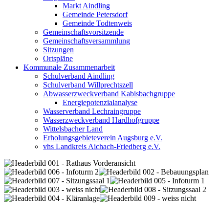
Markt Aindling
Gemeinde Petersdorf
Gemeinde Todtenweis
Gemeinschaftsvorsitzende
Gemeinschaftsversammlung
Sitzungen
Ortspläne
Kommunale Zusammenarbeit
Schulverband Aindling
Schulverband Willprechtszell
Abwasserzweckverband Kabisbachgruppe
Energiepotenzialanalyse
Wasserverband Lechraingruppe
Wasserzweckverband Hardhofgruppe
Wittelsbacher Land
Erholungsgebieteverein Augsburg e.V.
vhs Landkreis Aichach-Friedberg e.V.