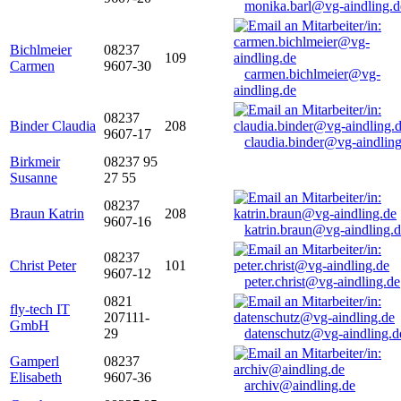
monika.barl@vg-aindling.d
Bichlmeier
08237
109
Carmen
9607-30
carmen.bichlmeier@vg-
aindling.de
08237
Binder Claudia
208
9607-17
claudia.binder@vg-aindling
Birkmeir
08237 95
Susanne
27 55
08237
Braun Katrin
208
9607-16
katrin.braun@vg-aindling.
08237
Christ Peter
101
9607-12
peter.christ@vg-aindling.de
0821
fly-tech IT
207111-
GmbH
29
datenschutz@vg-aindling.d
Gamperl
08237
Elisabeth
9607-36
archiv@aindling.de