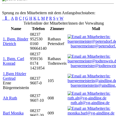
Sprung zu den Mitarbeitern mit dem Anfangsbuchstaben:
1
A
B
C
f
G
H
K
L
M
P
R
S
v
W
Telefonliste der Mitarbeiter/innen der Verwaltung
Name
Telefon
Zimmer
Mail
08237
1. Bgm. Binder
952530
Rathaus
Dietrich
0160
Petersdorf
buergermeister@petersdorf
90664140
08237
1. Bgm. Carl
959156
Rathaus
Konrad
0174
Todtenweis
buergermeister@todtenweis
1421854
1.Bgm Hitzler
Gertrud
08237
105
Erste
9607-0
buergermeisterin@aindling
Bürgermeisterin
08237
Alt Ruth
008
9607-10
ruth.alt@vg-aindling.de
08237
Barl Monika
009
9607-20