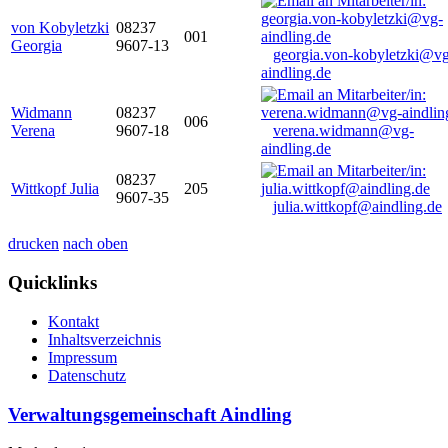
von Kobyletzki
08237
001
Georgia
9607-13
georgia.von-kobyletzki@vg
aindling.de
Widmann
08237
006
Verena
9607-18
verena.widmann@vg-
aindling.de
08237
Wittkopf Julia
205
9607-35
julia.wittkopf@aindling.de
drucken
nach oben
Quicklinks
Kontakt
Inhaltsverzeichnis
Impressum
Datenschutz
Verwaltungsgemeinschaft Aindling