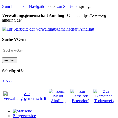
Zum Inhalt
,
zur Navigation
oder
zur Startseite
springen.
Verwaltungsgemeinschaft Aindling
| Online: https://www.vg-
aindling.de/
Suche VGem
suchen
Schriftgröße
A
A
A
Bürgerservice