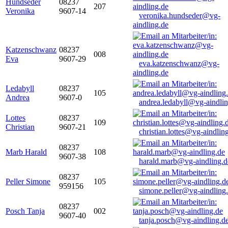
Hundseder
08237
207
Veronika
9607-14
veronika.hundseder@vg-
aindling.de
Katzenschwanz
08237
008
Eva
9607-29
eva.katzenschwanz@vg-
aindling.de
Ledabyll
08237
105
Andrea
9607-0
andrea.ledabyll@vg-aindli
Lottes
08237
109
Christian
9607-21
christian.lottes@vg-aindlin
08237
Marb Harald
108
9607-38
harald.marb@vg-aindling.d
08237
Peller Simone
105
959156
simone.peller@vg-aindling
08237
Posch Tanja
002
9607-40
tanja.posch@vg-aindling.d