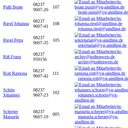
08237
Pußl Beate
107
9607-26
beate.pussl@vg-aindling.de
08237
Riegl Johanna
108
9607-41
johanna.riegl@aindling.de
08237
Riegl Petra
105
9607-35
sekretariat@vg-aindling.de
08237
Riß Franz
959156
archiv@todtenweis.de
08237
Rott Ramona
111
9607-42
ramona.rott@vg-aindling.d
Schön
08237
102
Johannes
9607-23
johannes.schoen@vg-
aindling.de
Schreier
08237
005
Manuela
9607-19
manuela.schreier@vg-
aindling.de