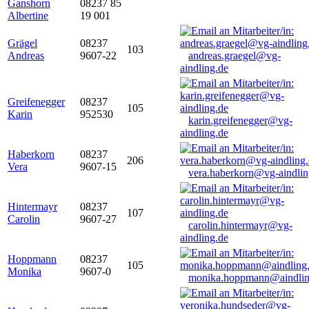
Ganshorn
08237 85
Albertine
19 001
Grägel
08237
103
Andreas
9607-22
andreas.graegel@vg-
aindling.de
Greifenegger
08237
105
Karin
952530
karin.greifenegger@vg-
aindling.de
Haberkorn
08237
206
Vera
9607-15
vera.haberkorn@vg-aindlin
Hintermayr
08237
107
Carolin
9607-27
carolin.hintermayr@vg-
aindling.de
Hoppmann
08237
105
Monika
9607-0
monika.hoppmann@aindlin