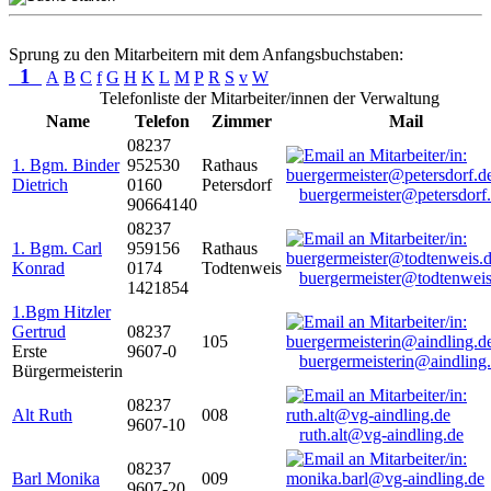
Sprung zu den Mitarbeitern mit dem Anfangsbuchstaben:
1
A
B
C
f
G
H
K
L
M
P
R
S
v
W
Telefonliste der Mitarbeiter/innen der Verwaltung
Name
Telefon
Zimmer
Mail
08237
1. Bgm. Binder
952530
Rathaus
Dietrich
0160
Petersdorf
buergermeister@petersdorf
90664140
08237
1. Bgm. Carl
959156
Rathaus
Konrad
0174
Todtenweis
buergermeister@todtenweis
1421854
1.Bgm Hitzler
Gertrud
08237
105
Erste
9607-0
buergermeisterin@aindling
Bürgermeisterin
08237
Alt Ruth
008
9607-10
ruth.alt@vg-aindling.de
08237
Barl Monika
009
9607-20