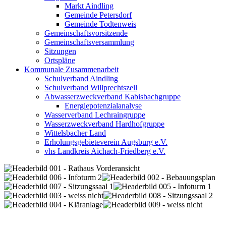
Markt Aindling
Gemeinde Petersdorf
Gemeinde Todtenweis
Gemeinschaftsvorsitzende
Gemeinschaftsversammlung
Sitzungen
Ortspläne
Kommunale Zusammenarbeit
Schulverband Aindling
Schulverband Willprechtszell
Abwasserzweckverband Kabisbachgruppe
Energiepotenzialanalyse
Wasserverband Lechraingruppe
Wasserzweckverband Hardhofgruppe
Wittelsbacher Land
Erholungsgebieteverein Augsburg e.V.
vhs Landkreis Aichach-Friedberg e.V.