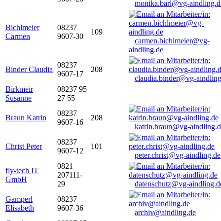
monika.barl@vg-aindling.d
Bichlmeier
08237
109
Carmen
9607-30
carmen.bichlmeier@vg-
aindling.de
08237
Binder Claudia
208
9607-17
claudia.binder@vg-aindling
Birkmeir
08237 95
Susanne
27 55
08237
Braun Katrin
208
9607-16
katrin.braun@vg-aindling.
08237
Christ Peter
101
9607-12
peter.christ@vg-aindling.de
0821
fly-tech IT
207111-
GmbH
29
datenschutz@vg-aindling.d
Gamperl
08237
Elisabeth
9607-36
archiv@aindling.de