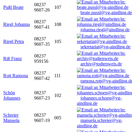
08237
Pußl Beate
107
9607-26
beate.pussl@vg-aindling.de
08237
Riegl Johanna
108
9607-41
johanna.riegl@aindling.de
08237
Riegl Petra
105
9607-35
sekretariat@vg-aindling.de
08237
Riß Franz
959156
archiv@todtenweis.de
08237
Rott Ramona
111
9607-42
ramona.rott@vg-aindling.d
Schön
08237
102
Johannes
9607-23
johannes.schoen@vg-
aindling.de
Schreier
08237
005
Manuela
9607-19
manuela.schreier@vg-
aindling.de