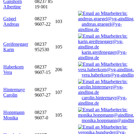
Ganshorn
08237 85
Albertine
19 001
Grägel
08237
103
Andreas
9607-22
andreas.graegel@vg-
aindling.de
Greifenegger
08237
105
Karin
952530
karin.greifenegger@vg-
aindling.de
Haberkorn
08237
206
Vera
9607-15
vera.haberkorn@vg-aindlin
Hintermayr
08237
107
Carolin
9607-27
carolin.hintermayr@vg-
aindling.de
Hoppmann
08237
105
Monika
9607-0
monika.hoppmann@aindlin