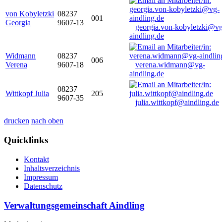
von Kobyletzki
08237
001
Georgia
9607-13
georgia.von-kobyletzki@vg
aindling.de
Widmann
08237
006
Verena
9607-18
verena.widmann@vg-
aindling.de
08237
Wittkopf Julia
205
9607-35
julia.wittkopf@aindling.de
drucken
nach oben
Quicklinks
Kontakt
Inhaltsverzeichnis
Impressum
Datenschutz
Verwaltungsgemeinschaft Aindling