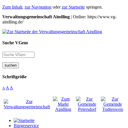
Zum Inhalt
,
zur Navigation
oder
zur Startseite
springen.
Verwaltungsgemeinschaft Aindling
| Online: https://www.vg-
aindling.de/
Suche VGem
suchen
Schriftgröße
A
A
A
Bürgerservice