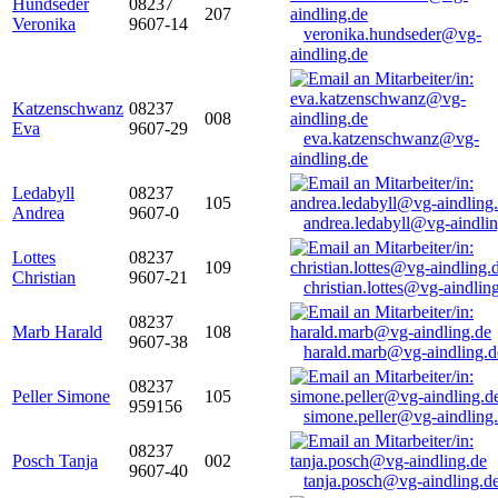
Hundseder
08237
207
Veronika
9607-14
veronika.hundseder@vg-
aindling.de
Katzenschwanz
08237
008
Eva
9607-29
eva.katzenschwanz@vg-
aindling.de
Ledabyll
08237
105
Andrea
9607-0
andrea.ledabyll@vg-aindli
Lottes
08237
109
Christian
9607-21
christian.lottes@vg-aindlin
08237
Marb Harald
108
9607-38
harald.marb@vg-aindling.d
08237
Peller Simone
105
959156
simone.peller@vg-aindling
08237
Posch Tanja
002
9607-40
tanja.posch@vg-aindling.d