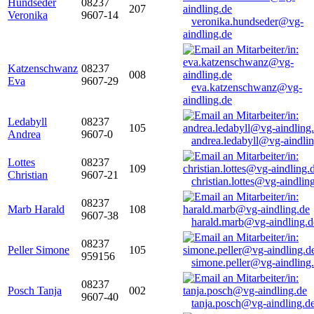
Hundseder
08237
207
Veronika
9607-14
veronika.hundseder@vg-
aindling.de
Katzenschwanz
08237
008
Eva
9607-29
eva.katzenschwanz@vg-
aindling.de
Ledabyll
08237
105
Andrea
9607-0
andrea.ledabyll@vg-aindli
Lottes
08237
109
Christian
9607-21
christian.lottes@vg-aindlin
08237
Marb Harald
108
9607-38
harald.marb@vg-aindling.d
08237
Peller Simone
105
959156
simone.peller@vg-aindling
08237
Posch Tanja
002
9607-40
tanja.posch@vg-aindling.d