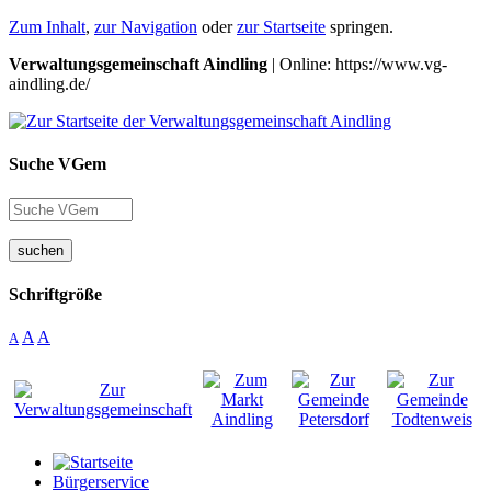
Zum Inhalt
,
zur Navigation
oder
zur Startseite
springen.
Verwaltungsgemeinschaft Aindling
| Online: https://www.vg-
aindling.de/
Suche VGem
suchen
Schriftgröße
A
A
A
Bürgerservice