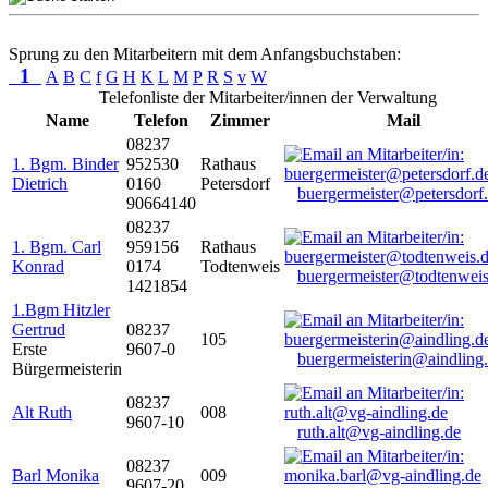
Sprung zu den Mitarbeitern mit dem Anfangsbuchstaben:
1
A
B
C
f
G
H
K
L
M
P
R
S
v
W
Telefonliste der Mitarbeiter/innen der Verwaltung
Name
Telefon
Zimmer
Mail
08237
1. Bgm. Binder
952530
Rathaus
Dietrich
0160
Petersdorf
buergermeister@petersdorf
90664140
08237
1. Bgm. Carl
959156
Rathaus
Konrad
0174
Todtenweis
buergermeister@todtenweis
1421854
1.Bgm Hitzler
Gertrud
08237
105
Erste
9607-0
buergermeisterin@aindling
Bürgermeisterin
08237
Alt Ruth
008
9607-10
ruth.alt@vg-aindling.de
08237
Barl Monika
009
9607-20