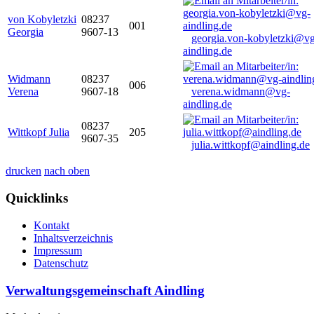
von Kobyletzki
08237
001
Georgia
9607-13
georgia.von-kobyletzki@vg
aindling.de
Widmann
08237
006
Verena
9607-18
verena.widmann@vg-
aindling.de
08237
Wittkopf Julia
205
9607-35
julia.wittkopf@aindling.de
drucken
nach oben
Quicklinks
Kontakt
Inhaltsverzeichnis
Impressum
Datenschutz
Verwaltungsgemeinschaft Aindling