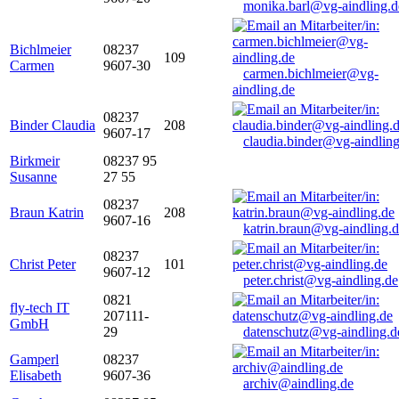
monika.barl@vg-aindling.d
Bichlmeier
08237
109
Carmen
9607-30
carmen.bichlmeier@vg-
aindling.de
08237
Binder Claudia
208
9607-17
claudia.binder@vg-aindling
Birkmeir
08237 95
Susanne
27 55
08237
Braun Katrin
208
9607-16
katrin.braun@vg-aindling.
08237
Christ Peter
101
9607-12
peter.christ@vg-aindling.de
0821
fly-tech IT
207111-
GmbH
29
datenschutz@vg-aindling.d
Gamperl
08237
Elisabeth
9607-36
archiv@aindling.de