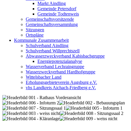
Markt Aindling
Gemeinde Petersdorf
Gemeinde Todtenweis
Gemeinschaftsvorsitzende
Gemeinschaftsversammlung
Sitzungen
Ortspläne
Kommunale Zusammenarbeit
Schulverband Aindling
Schulverband Willprechtszell
Abwasserzweckverband Kabisbachgruppe
Energiepotenzialanalyse
Wasserverband Lechraingruppe
Wasserzweckverband Hardhofgruppe
Wittelsbacher Land
Erholungsgebieteverein Augsburg e.V.
vhs Landkreis Aichach-Friedberg e.V.