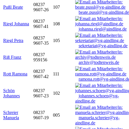
08237
Pußl Beate
107
9607-26
beate.pussl@vg-aindling.de
08237
Riegl Johanna
108
9607-41
johanna.riegl@aindling.de
08237
Riegl Petra
105
9607-35
sekretariat@vg-aindling.de
08237
Riß Franz
959156
archiv@todtenweis.de
08237
Rott Ramona
111
9607-42
ramona.rott@vg-aindling.d
Schön
08237
102
Johannes
9607-23
johannes.schoen@vg-
aindling.de
Schreier
08237
005
Manuela
9607-19
manuela.schreier@vg-
aindling.de