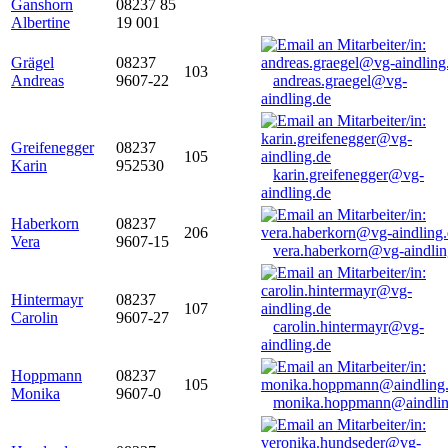
Ganshorn
08237 85
Albertine
19 001
Grägel
08237
103
Andreas
9607-22
andreas.graegel@vg-
aindling.de
Greifenegger
08237
105
Karin
952530
karin.greifenegger@vg-
aindling.de
Haberkorn
08237
206
Vera
9607-15
vera.haberkorn@vg-aindlin
Hintermayr
08237
107
Carolin
9607-27
carolin.hintermayr@vg-
aindling.de
Hoppmann
08237
105
Monika
9607-0
monika.hoppmann@aindlin