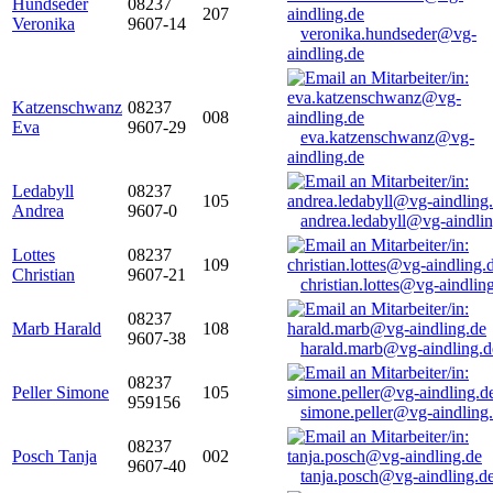
Hundseder
08237
207
Veronika
9607-14
veronika.hundseder@vg-
aindling.de
Katzenschwanz
08237
008
Eva
9607-29
eva.katzenschwanz@vg-
aindling.de
Ledabyll
08237
105
Andrea
9607-0
andrea.ledabyll@vg-aindli
Lottes
08237
109
Christian
9607-21
christian.lottes@vg-aindlin
08237
Marb Harald
108
9607-38
harald.marb@vg-aindling.d
08237
Peller Simone
105
959156
simone.peller@vg-aindling
08237
Posch Tanja
002
9607-40
tanja.posch@vg-aindling.d