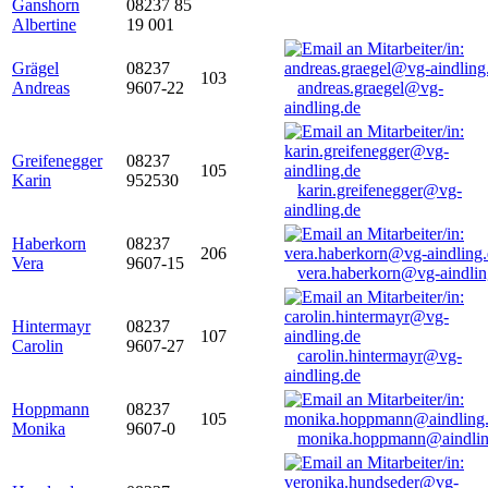
Ganshorn
08237 85
Albertine
19 001
Grägel
08237
103
Andreas
9607-22
andreas.graegel@vg-
aindling.de
Greifenegger
08237
105
Karin
952530
karin.greifenegger@vg-
aindling.de
Haberkorn
08237
206
Vera
9607-15
vera.haberkorn@vg-aindlin
Hintermayr
08237
107
Carolin
9607-27
carolin.hintermayr@vg-
aindling.de
Hoppmann
08237
105
Monika
9607-0
monika.hoppmann@aindlin