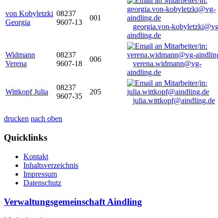
von Kobyletzki
08237
001
Georgia
9607-13
georgia.von-kobyletzki@vg
aindling.de
Widmann
08237
006
Verena
9607-18
verena.widmann@vg-
aindling.de
08237
Wittkopf Julia
205
9607-35
julia.wittkopf@aindling.de
drucken
nach oben
Quicklinks
Kontakt
Inhaltsverzeichnis
Impressum
Datenschutz
Verwaltungsgemeinschaft Aindling