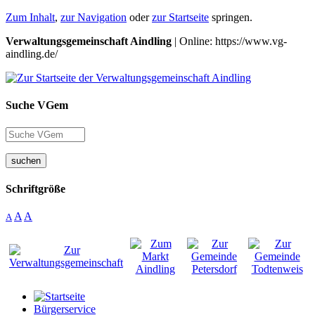
Zum Inhalt
,
zur Navigation
oder
zur Startseite
springen.
Verwaltungsgemeinschaft Aindling
| Online: https://www.vg-
aindling.de/
Suche VGem
suchen
Schriftgröße
A
A
A
Bürgerservice