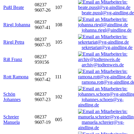
08237
Pußl Beate
107
9607-26
beate.pussl@vg-aindling.de
08237
Riegl Johanna
108
9607-41
johanna.riegl@aindling.de
08237
Riegl Petra
105
9607-35
sekretariat@vg-aindling.de
08237
Riß Franz
959156
archiv@todtenweis.de
08237
Rott Ramona
111
9607-42
ramona.rott@vg-aindling.d
Schön
08237
102
Johannes
9607-23
johannes.schoen@vg-
aindling.de
Schreier
08237
005
Manuela
9607-19
manuela.schreier@vg-
aindling.de