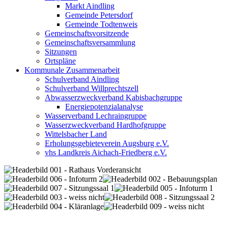
Markt Aindling
Gemeinde Petersdorf
Gemeinde Todtenweis
Gemeinschaftsvorsitzende
Gemeinschaftsversammlung
Sitzungen
Ortspläne
Kommunale Zusammenarbeit
Schulverband Aindling
Schulverband Willprechtszell
Abwasserzweckverband Kabisbachgruppe
Energiepotenzialanalyse
Wasserverband Lechraingruppe
Wasserzweckverband Hardhofgruppe
Wittelsbacher Land
Erholungsgebieteverein Augsburg e.V.
vhs Landkreis Aichach-Friedberg e.V.