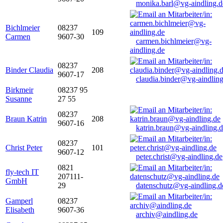
monika.barl@vg-aindling.d
Bichlmeier
08237
109
Carmen
9607-30
carmen.bichlmeier@vg-
aindling.de
08237
Binder Claudia
208
9607-17
claudia.binder@vg-aindling
Birkmeir
08237 95
Susanne
27 55
08237
Braun Katrin
208
9607-16
katrin.braun@vg-aindling.
08237
Christ Peter
101
9607-12
peter.christ@vg-aindling.de
0821
fly-tech IT
207111-
GmbH
29
datenschutz@vg-aindling.d
Gamperl
08237
Elisabeth
9607-36
archiv@aindling.de