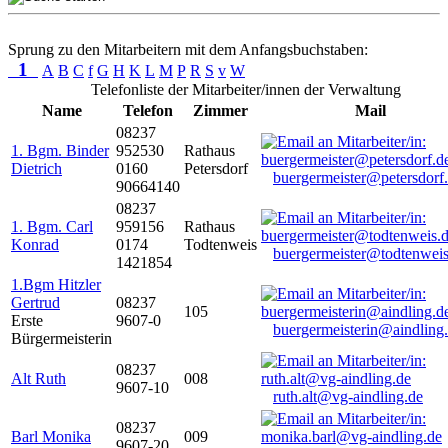
Sprung zu den Mitarbeitern mit dem Anfangsbuchstaben:
1
A
B
C
f
G
H
K
L
M
P
R
S
v
W
Telefonliste der Mitarbeiter/innen der Verwaltung
Name
Telefon
Zimmer
Mail
08237
1. Bgm. Binder
952530
Rathaus
Dietrich
0160
Petersdorf
buergermeister@petersdorf
90664140
08237
1. Bgm. Carl
959156
Rathaus
Konrad
0174
Todtenweis
buergermeister@todtenweis
1421854
1.Bgm Hitzler
Gertrud
08237
105
Erste
9607-0
buergermeisterin@aindling
Bürgermeisterin
08237
Alt Ruth
008
9607-10
ruth.alt@vg-aindling.de
08237
Barl Monika
009
9607-20