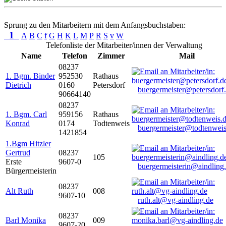
Sprung zu den Mitarbeitern mit dem Anfangsbuchstaben:
1
A
B
C
f
G
H
K
L
M
P
R
S
v
W
Telefonliste der Mitarbeiter/innen der Verwaltung
Name
Telefon
Zimmer
Mail
08237
1. Bgm. Binder
952530
Rathaus
Dietrich
0160
Petersdorf
buergermeister@petersdorf
90664140
08237
1. Bgm. Carl
959156
Rathaus
Konrad
0174
Todtenweis
buergermeister@todtenweis
1421854
1.Bgm Hitzler
Gertrud
08237
105
Erste
9607-0
buergermeisterin@aindling
Bürgermeisterin
08237
Alt Ruth
008
9607-10
ruth.alt@vg-aindling.de
08237
Barl Monika
009
9607-20