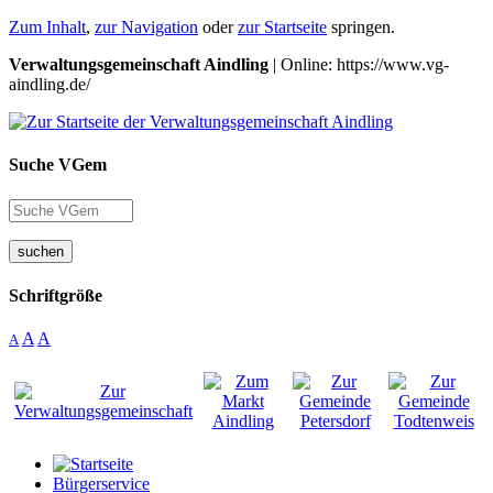
Zum Inhalt
,
zur Navigation
oder
zur Startseite
springen.
Verwaltungsgemeinschaft Aindling
| Online: https://www.vg-
aindling.de/
Suche VGem
suchen
Schriftgröße
A
A
A
Bürgerservice