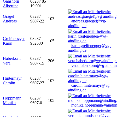
Ganshorn
08237 85
Albertine
19 001
Grägel
08237
103
Andreas
9607-22
andreas.graegel@vg-
aindling.de
Greifenegger
08237
105
Karin
952530
karin.greifenegger@vg-
aindling.de
Haberkorn
08237
206
Vera
9607-15
vera.haberkorn@vg-aindlin
Hintermayr
08237
107
Carolin
9607-27
carolin.hintermayr@vg-
aindling.de
Hoppmann
08237
105
Monika
9607-0
monika.hoppmann@aindlin