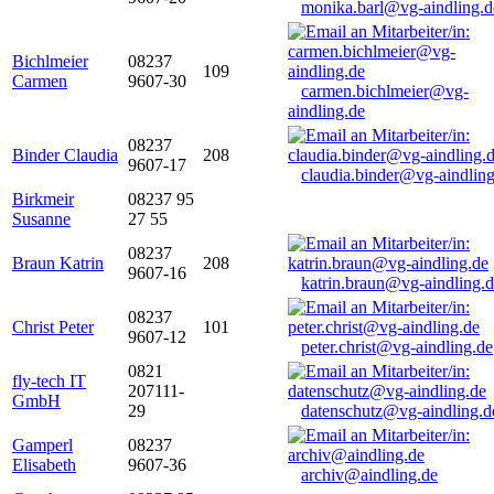
monika.barl@vg-aindling.d
Bichlmeier
08237
109
Carmen
9607-30
carmen.bichlmeier@vg-
aindling.de
08237
Binder Claudia
208
9607-17
claudia.binder@vg-aindling
Birkmeir
08237 95
Susanne
27 55
08237
Braun Katrin
208
9607-16
katrin.braun@vg-aindling.
08237
Christ Peter
101
9607-12
peter.christ@vg-aindling.de
0821
fly-tech IT
207111-
GmbH
29
datenschutz@vg-aindling.d
Gamperl
08237
Elisabeth
9607-36
archiv@aindling.de