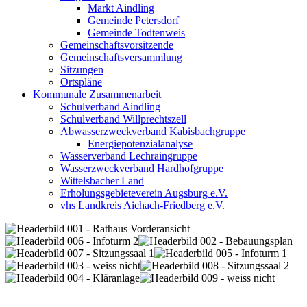
Markt Aindling
Gemeinde Petersdorf
Gemeinde Todtenweis
Gemeinschaftsvorsitzende
Gemeinschaftsversammlung
Sitzungen
Ortspläne
Kommunale Zusammenarbeit
Schulverband Aindling
Schulverband Willprechtszell
Abwasserzweckverband Kabisbachgruppe
Energiepotenzialanalyse
Wasserverband Lechraingruppe
Wasserzweckverband Hardhofgruppe
Wittelsbacher Land
Erholungsgebieteverein Augsburg e.V.
vhs Landkreis Aichach-Friedberg e.V.