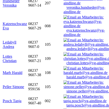
Hundseder
08237
207
Veronika
9607-14
veronika.hundseder@vg-
aindling.de
Katzenschwanz
08237
008
Eva
9607-29
eva.katzenschwanz@vg-
aindling.de
Ledabyll
08237
105
Andrea
9607-0
andrea.ledabyll@vg-aindli
Lottes
08237
109
Christian
9607-21
christian.lottes@vg-aindlin
08237
Marb Harald
108
9607-38
harald.marb@vg-aindling.d
08237
Peller Simone
105
959156
simone.peller@vg-aindling
08237
Posch Tanja
002
9607-40
tanja.posch@vg-aindling.d