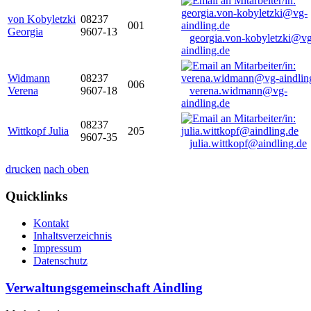
von Kobyletzki
08237
001
Georgia
9607-13
georgia.von-kobyletzki@vg
aindling.de
Widmann
08237
006
Verena
9607-18
verena.widmann@vg-
aindling.de
08237
Wittkopf Julia
205
9607-35
julia.wittkopf@aindling.de
drucken
nach oben
Quicklinks
Kontakt
Inhaltsverzeichnis
Impressum
Datenschutz
Verwaltungsgemeinschaft Aindling