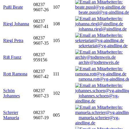
08237
Pußl Beate
107
9607-26
beate.pussl@vg-aindling.de
08237
Riegl Johanna
108
9607-41
johanna.riegl@aindling.de
08237
Riegl Petra
105
9607-35
sekretariat@vg-aindling.de
08237
Riß Franz
959156
archiv@todtenweis.de
08237
Rott Ramona
111
9607-42
ramona.rott@vg-aindling.d
Schön
08237
102
Johannes
9607-23
johannes.schoen@vg-
aindling.de
Schreier
08237
005
Manuela
9607-19
manuela.schreier@vg-
aindling.de