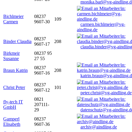
monika.barl@vg-aindling.d
Bichlmeier
08237
109
Carmen
9607-30
carmen.bichlmeier@vg-
aindling.de
08237
Binder Claudia
208
9607-17
claudia.binder@vg-aindling
Birkmeir
08237 95
Susanne
27 55
08237
Braun Katrin
208
9607-16
katrin.braun@vg-aindling.
08237
Christ Peter
101
9607-12
peter.christ@vg-aindling.de
0821
fly-tech IT
207111-
GmbH
29
datenschutz@vg-aindling.d
Gamperl
08237
Elisabeth
9607-36
archiv@aindling.de