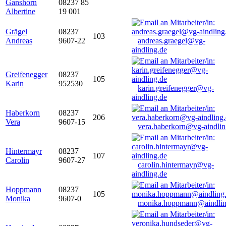
Ganshorn
08237 85
Albertine
19 001
Grägel
08237
103
Andreas
9607-22
andreas.graegel@vg-
aindling.de
Greifenegger
08237
105
Karin
952530
karin.greifenegger@vg-
aindling.de
Haberkorn
08237
206
Vera
9607-15
vera.haberkorn@vg-aindlin
Hintermayr
08237
107
Carolin
9607-27
carolin.hintermayr@vg-
aindling.de
Hoppmann
08237
105
Monika
9607-0
monika.hoppmann@aindlin