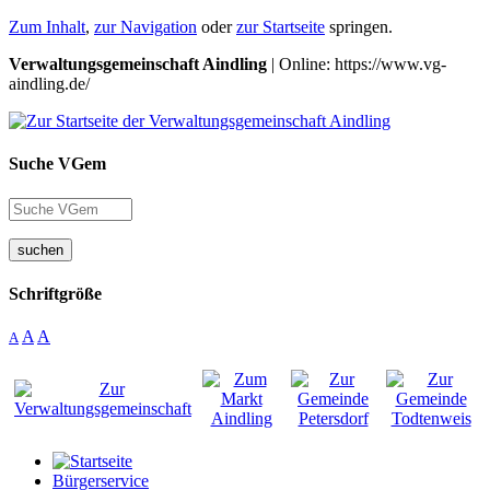
Zum Inhalt
,
zur Navigation
oder
zur Startseite
springen.
Verwaltungsgemeinschaft Aindling
| Online: https://www.vg-
aindling.de/
Suche VGem
suchen
Schriftgröße
A
A
A
Bürgerservice