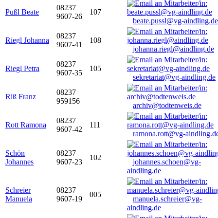
08237
Pußl Beate
107
9607-26
beate.pussl@vg-aindling.de
08237
Riegl Johanna
108
9607-41
johanna.riegl@aindling.de
08237
Riegl Petra
105
9607-35
sekretariat@vg-aindling.de
08237
Riß Franz
959156
archiv@todtenweis.de
08237
Rott Ramona
111
9607-42
ramona.rott@vg-aindling.d
Schön
08237
102
Johannes
9607-23
johannes.schoen@vg-
aindling.de
Schreier
08237
005
Manuela
9607-19
manuela.schreier@vg-
aindling.de