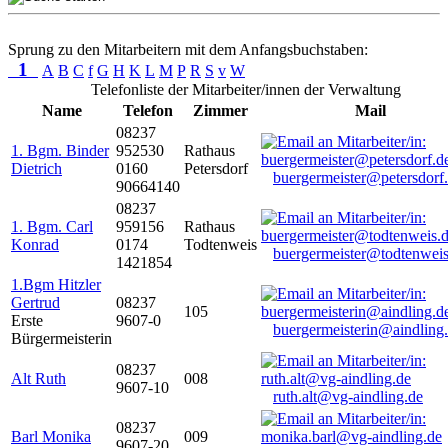
Sprung zu den Mitarbeitern mit dem Anfangsbuchstaben:
1
A
B
C
f
G
H
K
L
M
P
R
S
v
W
Telefonliste der Mitarbeiter/innen der Verwaltung
Name
Telefon
Zimmer
Mail
08237
1. Bgm. Binder
952530
Rathaus
Dietrich
0160
Petersdorf
buergermeister@petersdorf
90664140
08237
1. Bgm. Carl
959156
Rathaus
Konrad
0174
Todtenweis
buergermeister@todtenweis
1421854
1.Bgm Hitzler
Gertrud
08237
105
Erste
9607-0
buergermeisterin@aindling
Bürgermeisterin
08237
Alt Ruth
008
9607-10
ruth.alt@vg-aindling.de
08237
Barl Monika
009
9607-20