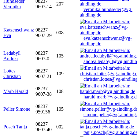
Hundseder
08237
207
Veronika
9607-14
veronika.hundseder@vg-
aindling.de
Katzenschwanz
08237
008
Eva
9607-29
eva.katzenschwanz@vg-
aindling.de
Ledabyll
08237
105
Andrea
9607-0
andrea.ledabyll@vg-aindli
Lottes
08237
109
Christian
9607-21
christian.lottes@vg-aindlin
08237
Marb Harald
108
9607-38
harald.marb@vg-aindling.d
08237
Peller Simone
105
959156
simone.peller@vg-aindling
08237
Posch Tanja
002
9607-40
tanja.posch@vg-aindling.d