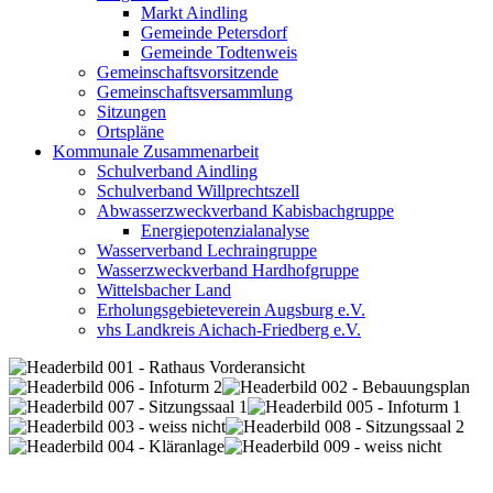
Markt Aindling
Gemeinde Petersdorf
Gemeinde Todtenweis
Gemeinschaftsvorsitzende
Gemeinschaftsversammlung
Sitzungen
Ortspläne
Kommunale Zusammenarbeit
Schulverband Aindling
Schulverband Willprechtszell
Abwasserzweckverband Kabisbachgruppe
Energiepotenzialanalyse
Wasserverband Lechraingruppe
Wasserzweckverband Hardhofgruppe
Wittelsbacher Land
Erholungsgebieteverein Augsburg e.V.
vhs Landkreis Aichach-Friedberg e.V.