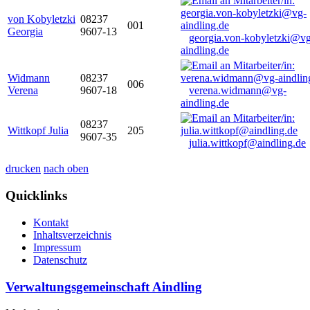
von Kobyletzki
08237
001
Georgia
9607-13
georgia.von-kobyletzki@vg
aindling.de
Widmann
08237
006
Verena
9607-18
verena.widmann@vg-
aindling.de
08237
Wittkopf Julia
205
9607-35
julia.wittkopf@aindling.de
drucken
nach oben
Quicklinks
Kontakt
Inhaltsverzeichnis
Impressum
Datenschutz
Verwaltungsgemeinschaft Aindling