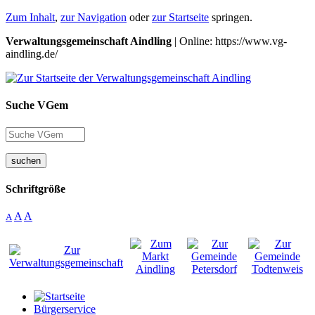
Zum Inhalt
,
zur Navigation
oder
zur Startseite
springen.
Verwaltungsgemeinschaft Aindling
| Online: https://www.vg-
aindling.de/
Suche VGem
suchen
Schriftgröße
A
A
A
Bürgerservice