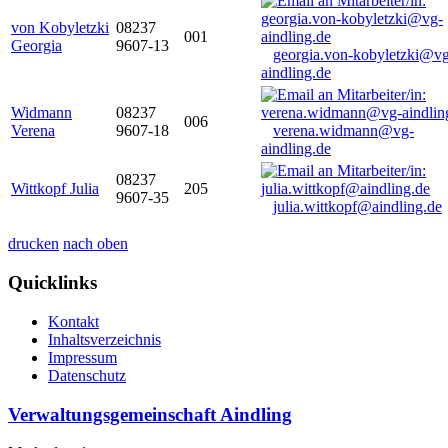
von Kobyletzki
08237
001
Georgia
9607-13
georgia.von-kobyletzki@vg
aindling.de
Widmann
08237
006
Verena
9607-18
verena.widmann@vg-
aindling.de
08237
Wittkopf Julia
205
9607-35
julia.wittkopf@aindling.de
drucken
nach oben
Quicklinks
Kontakt
Inhaltsverzeichnis
Impressum
Datenschutz
Verwaltungsgemeinschaft Aindling