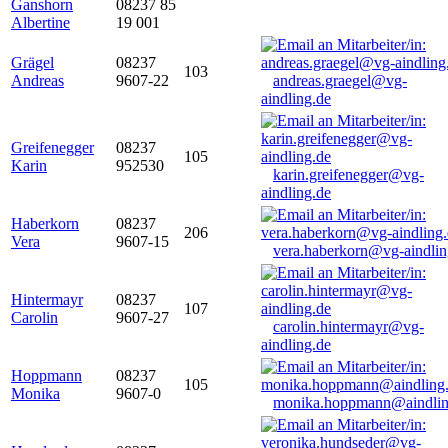
Ganshorn
08237 85
Albertine
19 001
Grägel
08237
103
Andreas
9607-22
andreas.graegel@vg-
aindling.de
Greifenegger
08237
105
Karin
952530
karin.greifenegger@vg-
aindling.de
Haberkorn
08237
206
Vera
9607-15
vera.haberkorn@vg-aindlin
Hintermayr
08237
107
Carolin
9607-27
carolin.hintermayr@vg-
aindling.de
Hoppmann
08237
105
Monika
9607-0
monika.hoppmann@aindlin