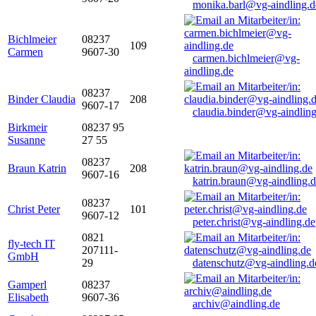
monika.barl@vg-aindling.d
Bichlmeier
08237
109
Carmen
9607-30
carmen.bichlmeier@vg-
aindling.de
08237
Binder Claudia
208
9607-17
claudia.binder@vg-aindling
Birkmeir
08237 95
Susanne
27 55
08237
Braun Katrin
208
9607-16
katrin.braun@vg-aindling.
08237
Christ Peter
101
9607-12
peter.christ@vg-aindling.de
0821
fly-tech IT
207111-
GmbH
29
datenschutz@vg-aindling.d
Gamperl
08237
Elisabeth
9607-36
archiv@aindling.de