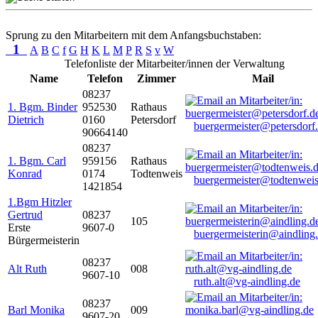
Sprung zu den Mitarbeitern mit dem Anfangsbuchstaben:
1
A
B
C
f
G
H
K
L
M
P
R
S
v
W
Telefonliste der Mitarbeiter/innen der Verwaltung
Name
Telefon
Zimmer
Mail
08237
1. Bgm. Binder
952530
Rathaus
Dietrich
0160
Petersdorf
buergermeister@petersdorf
90664140
08237
1. Bgm. Carl
959156
Rathaus
Konrad
0174
Todtenweis
buergermeister@todtenweis
1421854
1.Bgm Hitzler
Gertrud
08237
105
Erste
9607-0
buergermeisterin@aindling
Bürgermeisterin
08237
Alt Ruth
008
9607-10
ruth.alt@vg-aindling.de
08237
Barl Monika
009
9607-20