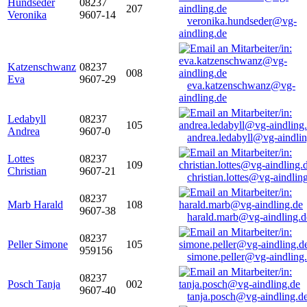
Hundseder
08237
207
Veronika
9607-14
veronika.hundseder@vg-
aindling.de
Katzenschwanz
08237
008
Eva
9607-29
eva.katzenschwanz@vg-
aindling.de
Ledabyll
08237
105
Andrea
9607-0
andrea.ledabyll@vg-aindli
Lottes
08237
109
Christian
9607-21
christian.lottes@vg-aindlin
08237
Marb Harald
108
9607-38
harald.marb@vg-aindling.d
08237
Peller Simone
105
959156
simone.peller@vg-aindling
08237
Posch Tanja
002
9607-40
tanja.posch@vg-aindling.d