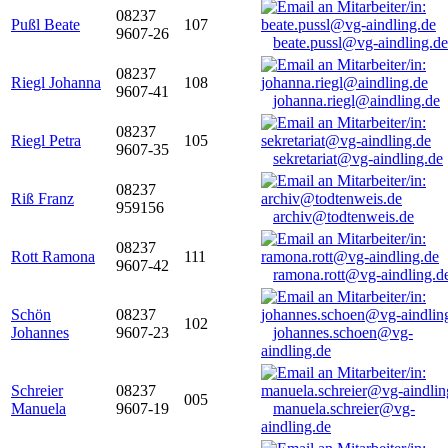
08237
Pußl Beate
107
9607-26
beate.pussl@vg-aindling.de
08237
Riegl Johanna
108
9607-41
johanna.riegl@aindling.de
08237
Riegl Petra
105
9607-35
sekretariat@vg-aindling.de
08237
Riß Franz
959156
archiv@todtenweis.de
08237
Rott Ramona
111
9607-42
ramona.rott@vg-aindling.d
Schön
08237
102
Johannes
9607-23
johannes.schoen@vg-
aindling.de
Schreier
08237
005
Manuela
9607-19
manuela.schreier@vg-
aindling.de