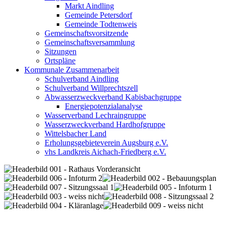
Markt Aindling
Gemeinde Petersdorf
Gemeinde Todtenweis
Gemeinschaftsvorsitzende
Gemeinschaftsversammlung
Sitzungen
Ortspläne
Kommunale Zusammenarbeit
Schulverband Aindling
Schulverband Willprechtszell
Abwasserzweckverband Kabisbachgruppe
Energiepotenzialanalyse
Wasserverband Lechraingruppe
Wasserzweckverband Hardhofgruppe
Wittelsbacher Land
Erholungsgebieteverein Augsburg e.V.
vhs Landkreis Aichach-Friedberg e.V.