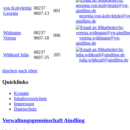
von Kobyletzki
08237
001
Georgia
9607-13
georgia.von-kobyletzki@vg
aindling.de
Widmann
08237
006
Verena
9607-18
verena.widmann@vg-
aindling.de
08237
Wittkopf Julia
205
9607-35
julia.wittkopf@aindling.de
drucken
nach oben
Quicklinks
Kontakt
Inhaltsverzeichnis
Impressum
Datenschutz
Verwaltungsgemeinschaft Aindling