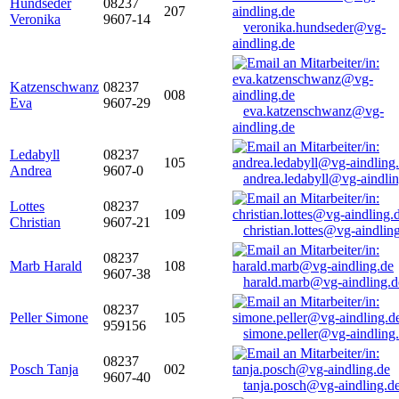
Hundseder
08237
207
Veronika
9607-14
veronika.hundseder@vg-
aindling.de
Katzenschwanz
08237
008
Eva
9607-29
eva.katzenschwanz@vg-
aindling.de
Ledabyll
08237
105
Andrea
9607-0
andrea.ledabyll@vg-aindli
Lottes
08237
109
Christian
9607-21
christian.lottes@vg-aindlin
08237
Marb Harald
108
9607-38
harald.marb@vg-aindling.d
08237
Peller Simone
105
959156
simone.peller@vg-aindling
08237
Posch Tanja
002
9607-40
tanja.posch@vg-aindling.d