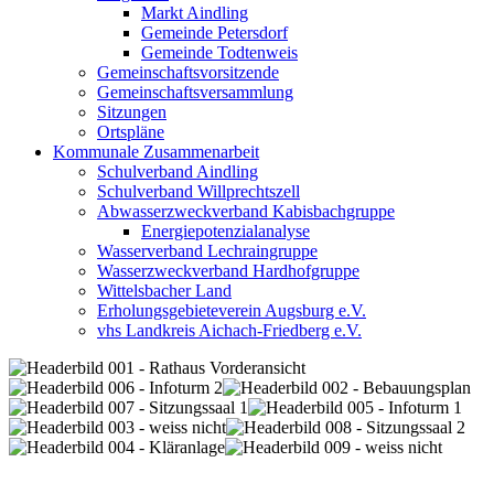
Markt Aindling
Gemeinde Petersdorf
Gemeinde Todtenweis
Gemeinschaftsvorsitzende
Gemeinschaftsversammlung
Sitzungen
Ortspläne
Kommunale Zusammenarbeit
Schulverband Aindling
Schulverband Willprechtszell
Abwasserzweckverband Kabisbachgruppe
Energiepotenzialanalyse
Wasserverband Lechraingruppe
Wasserzweckverband Hardhofgruppe
Wittelsbacher Land
Erholungsgebieteverein Augsburg e.V.
vhs Landkreis Aichach-Friedberg e.V.