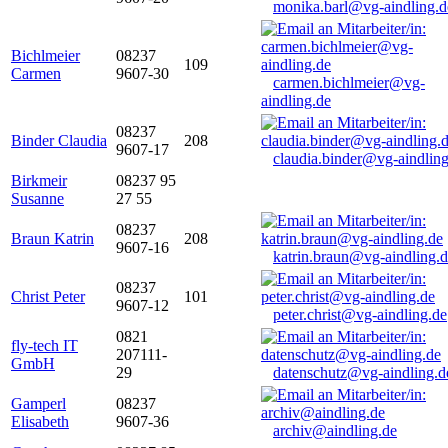
monika.barl@vg-aindling.d
Bichlmeier
08237
109
Carmen
9607-30
carmen.bichlmeier@vg-
aindling.de
08237
Binder Claudia
208
9607-17
claudia.binder@vg-aindling
Birkmeir
08237 95
Susanne
27 55
08237
Braun Katrin
208
9607-16
katrin.braun@vg-aindling.
08237
Christ Peter
101
9607-12
peter.christ@vg-aindling.de
0821
fly-tech IT
207111-
GmbH
29
datenschutz@vg-aindling.d
Gamperl
08237
Elisabeth
9607-36
archiv@aindling.de