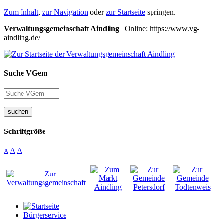
Zum Inhalt
,
zur Navigation
oder
zur Startseite
springen.
Verwaltungsgemeinschaft Aindling
| Online: https://www.vg-
aindling.de/
Suche VGem
suchen
Schriftgröße
A
A
A
Bürgerservice