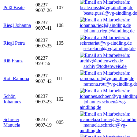
08237
Pußl Beate
107
9607-26
beate.pussl@vg-aindling.de
08237
Riegl Johanna
108
9607-41
johanna.riegl@aindling.de
08237
Riegl Petra
105
9607-35
sekretariat@vg-aindling.de
08237
Riß Franz
959156
archiv@todtenweis.de
08237
Rott Ramona
111
9607-42
ramona.rott@vg-aindling.d
Schön
08237
102
Johannes
9607-23
johannes.schoen@vg-
aindling.de
Schreier
08237
005
Manuela
9607-19
manuela.schreier@vg-
aindling.de