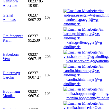
Ganshorn
08237 85
Albertine
19 001
Grägel
08237
103
Andreas
9607-22
andreas.graegel@vg-
aindling.de
Greifenegger
08237
105
Karin
952530
karin.greifenegger@vg-
aindling.de
Haberkorn
08237
206
Vera
9607-15
vera.haberkorn@vg-aindlin
Hintermayr
08237
107
Carolin
9607-27
carolin.hintermayr@vg-
aindling.de
Hoppmann
08237
105
Monika
9607-0
monika.hoppmann@aindlin