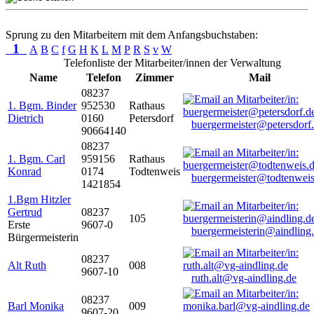
Sprung zu den Mitarbeitern mit dem Anfangsbuchstaben:
1
A
B
C
f
G
H
K
L
M
P
R
S
v
W
Telefonliste der Mitarbeiter/innen der Verwaltung
Name
Telefon
Zimmer
Mail
08237
1. Bgm. Binder
952530
Rathaus
Dietrich
0160
Petersdorf
buergermeister@petersdorf
90664140
08237
1. Bgm. Carl
959156
Rathaus
Konrad
0174
Todtenweis
buergermeister@todtenweis
1421854
1.Bgm Hitzler
Gertrud
08237
105
Erste
9607-0
buergermeisterin@aindling
Bürgermeisterin
08237
Alt Ruth
008
9607-10
ruth.alt@vg-aindling.de
08237
Barl Monika
009
9607-20