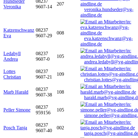
Hundseder
08237
207
Veronika
9607-14
veronika.hundseder@vg-
aindling.de
Katzenschwanz
08237
008
Eva
9607-29
eva.katzenschwanz@vg-
aindling.de
Ledabyll
08237
105
Andrea
9607-0
andrea.ledabyll@vg-aindli
Lottes
08237
109
Christian
9607-21
christian.lottes@vg-aindlin
08237
Marb Harald
108
9607-38
harald.marb@vg-aindling.d
08237
Peller Simone
105
959156
simone.peller@vg-aindling
08237
Posch Tanja
002
9607-40
tanja.posch@vg-aindling.d