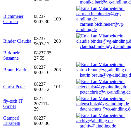
monika.barl@vg-aindling.d
Bichlmeier
08237
109
Carmen
9607-30
carmen.bichlmeier@vg-
aindling.de
08237
Binder Claudia
208
9607-17
claudia.binder@vg-aindling
Birkmeir
08237 95
Susanne
27 55
08237
Braun Katrin
208
9607-16
katrin.braun@vg-aindling.
08237
Christ Peter
101
9607-12
peter.christ@vg-aindling.de
0821
fly-tech IT
207111-
GmbH
29
datenschutz@vg-aindling.d
Gamperl
08237
Elisabeth
9607-36
archiv@aindling.de