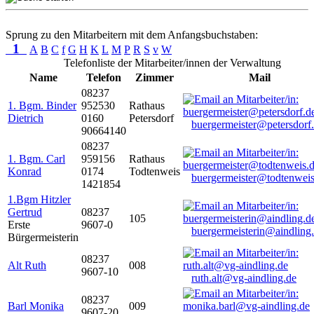
Sprung zu den Mitarbeitern mit dem Anfangsbuchstaben:
1
A
B
C
f
G
H
K
L
M
P
R
S
v
W
Telefonliste der Mitarbeiter/innen der Verwaltung
Name
Telefon
Zimmer
Mail
08237
1. Bgm. Binder
952530
Rathaus
Dietrich
0160
Petersdorf
buergermeister@petersdorf
90664140
08237
1. Bgm. Carl
959156
Rathaus
Konrad
0174
Todtenweis
buergermeister@todtenweis
1421854
1.Bgm Hitzler
Gertrud
08237
105
Erste
9607-0
buergermeisterin@aindling
Bürgermeisterin
08237
Alt Ruth
008
9607-10
ruth.alt@vg-aindling.de
08237
Barl Monika
009
9607-20