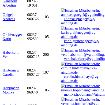
Ganshorn
08237 85
Albertine
19 001
Grägel
08237
103
Andreas
9607-22
andreas.graegel@vg-
aindling.de
Greifenegger
08237
105
Karin
952530
karin.greifenegger@vg-
aindling.de
Haberkorn
08237
206
Vera
9607-15
vera.haberkorn@vg-aindlin
Hintermayr
08237
107
Carolin
9607-27
carolin.hintermayr@vg-
aindling.de
Hoppmann
08237
105
Monika
9607-0
monika.hoppmann@aindlin