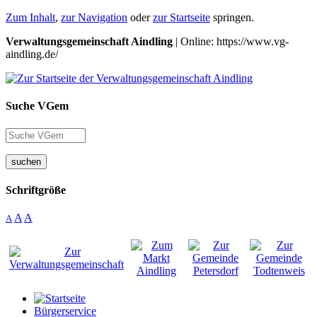
Zum Inhalt
,
zur Navigation
oder
zur Startseite
springen.
Verwaltungsgemeinschaft Aindling
| Online: https://www.vg-
aindling.de/
Suche VGem
suchen
Schriftgröße
A
A
A
Bürgerservice