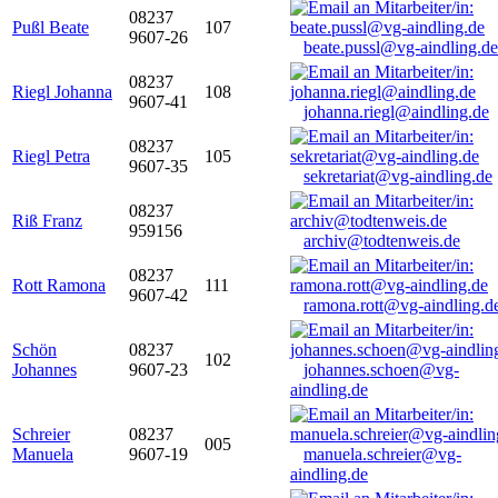
08237
Pußl Beate
107
9607-26
beate.pussl@vg-aindling.de
08237
Riegl Johanna
108
9607-41
johanna.riegl@aindling.de
08237
Riegl Petra
105
9607-35
sekretariat@vg-aindling.de
08237
Riß Franz
959156
archiv@todtenweis.de
08237
Rott Ramona
111
9607-42
ramona.rott@vg-aindling.d
Schön
08237
102
Johannes
9607-23
johannes.schoen@vg-
aindling.de
Schreier
08237
005
Manuela
9607-19
manuela.schreier@vg-
aindling.de