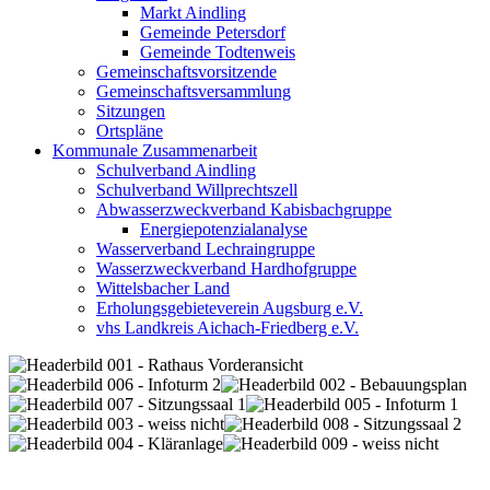
Markt Aindling
Gemeinde Petersdorf
Gemeinde Todtenweis
Gemeinschaftsvorsitzende
Gemeinschaftsversammlung
Sitzungen
Ortspläne
Kommunale Zusammenarbeit
Schulverband Aindling
Schulverband Willprechtszell
Abwasserzweckverband Kabisbachgruppe
Energiepotenzialanalyse
Wasserverband Lechraingruppe
Wasserzweckverband Hardhofgruppe
Wittelsbacher Land
Erholungsgebieteverein Augsburg e.V.
vhs Landkreis Aichach-Friedberg e.V.