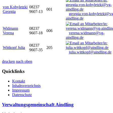
von Kobyletzki
08237
001
Georgia
9607-13
georgia.von-kobyletzki@vg
aindling.de
Widmann
08237
006
Verena
9607-18
verena.widmann@vg-
aindling.de
08237
Wittkopf Julia
205
9607-35
julia.wittkopf@aindling.de
drucken
nach oben
Quicklinks
Kontakt
Inhaltsverzeichnis
Impressum
Datenschutz
Verwaltungsgemeinschaft Aindling