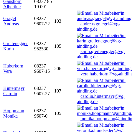
Ganshorn
08237 85
Albertine
19 001
Grägel
08237
103
Andreas
9607-22
andreas.graegel@vg-
aindling.de
Greifenegger
08237
105
Karin
952530
karin.greifenegger@vg-
aindling.de
Haberkorn
08237
206
Vera
9607-15
vera.haberkorn@vg-aindlin
Hintermayr
08237
107
Carolin
9607-27
carolin.hintermayr@vg-
aindling.de
Hoppmann
08237
105
Monika
9607-0
monika.hoppmann@aindlin