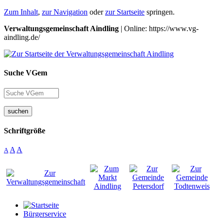
Zum Inhalt
,
zur Navigation
oder
zur Startseite
springen.
Verwaltungsgemeinschaft Aindling
| Online: https://www.vg-
aindling.de/
Suche VGem
suchen
Schriftgröße
A
A
A
Bürgerservice