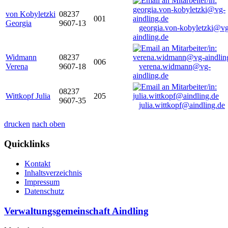
von Kobyletzki
08237
001
Georgia
9607-13
georgia.von-kobyletzki@vg
aindling.de
Widmann
08237
006
Verena
9607-18
verena.widmann@vg-
aindling.de
08237
Wittkopf Julia
205
9607-35
julia.wittkopf@aindling.de
drucken
nach oben
Quicklinks
Kontakt
Inhaltsverzeichnis
Impressum
Datenschutz
Verwaltungsgemeinschaft Aindling