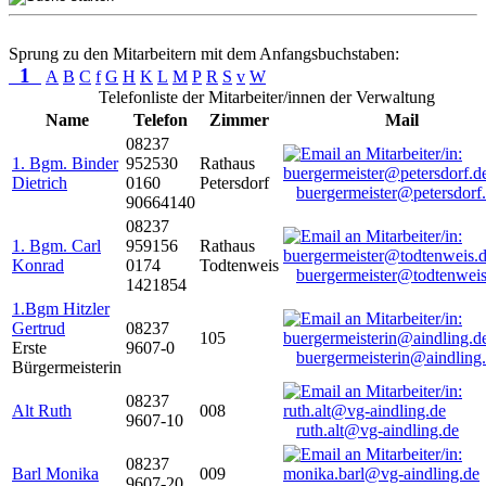
Sprung zu den Mitarbeitern mit dem Anfangsbuchstaben:
1
A
B
C
f
G
H
K
L
M
P
R
S
v
W
Telefonliste der Mitarbeiter/innen der Verwaltung
Name
Telefon
Zimmer
Mail
08237
1. Bgm. Binder
952530
Rathaus
Dietrich
0160
Petersdorf
buergermeister@petersdorf
90664140
08237
1. Bgm. Carl
959156
Rathaus
Konrad
0174
Todtenweis
buergermeister@todtenweis
1421854
1.Bgm Hitzler
Gertrud
08237
105
Erste
9607-0
buergermeisterin@aindling
Bürgermeisterin
08237
Alt Ruth
008
9607-10
ruth.alt@vg-aindling.de
08237
Barl Monika
009
9607-20