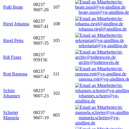
08237
Pußl Beate
107
9607-26
beate.pussl@vg-aindling.de
08237
Riegl Johanna
108
9607-41
johanna.riegl@aindling.de
08237
Riegl Petra
105
9607-35
sekretariat@vg-aindling.de
08237
Riß Franz
959156
archiv@todtenweis.de
08237
Rott Ramona
111
9607-42
ramona.rott@vg-aindling.d
Schön
08237
102
Johannes
9607-23
johannes.schoen@vg-
aindling.de
Schreier
08237
005
Manuela
9607-19
manuela.schreier@vg-
aindling.de