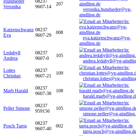
Hundseder
08237
207
Veronika
9607-14
veronika.hundseder@vg-
aindling.de
Katzenschwanz
08237
008
Eva
9607-29
eva.katzenschwanz@vg-
aindling.de
Ledabyll
08237
105
Andrea
9607-0
andrea.ledabyll@vg-aindli
Lottes
08237
109
Christian
9607-21
christian.lottes@vg-aindlin
08237
Marb Harald
108
9607-38
harald.marb@vg-aindling.d
08237
Peller Simone
105
959156
simone.peller@vg-aindling
08237
Posch Tanja
002
9607-40
tanja.posch@vg-aindling.d