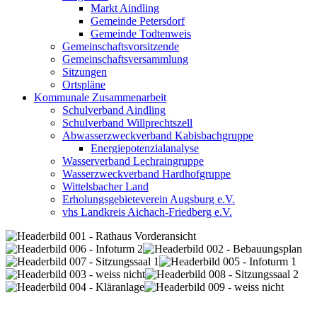
Markt Aindling
Gemeinde Petersdorf
Gemeinde Todtenweis
Gemeinschaftsvorsitzende
Gemeinschaftsversammlung
Sitzungen
Ortspläne
Kommunale Zusammenarbeit
Schulverband Aindling
Schulverband Willprechtszell
Abwasserzweckverband Kabisbachgruppe
Energiepotenzialanalyse
Wasserverband Lechraingruppe
Wasserzweckverband Hardhofgruppe
Wittelsbacher Land
Erholungsgebieteverein Augsburg e.V.
vhs Landkreis Aichach-Friedberg e.V.