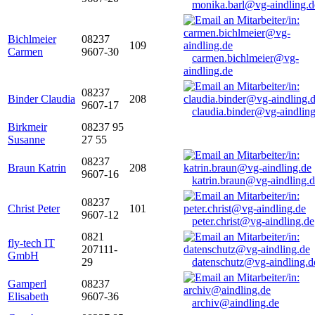
monika.barl@vg-aindling.d
Bichlmeier
08237
109
Carmen
9607-30
carmen.bichlmeier@vg-
aindling.de
08237
Binder Claudia
208
9607-17
claudia.binder@vg-aindling
Birkmeir
08237 95
Susanne
27 55
08237
Braun Katrin
208
9607-16
katrin.braun@vg-aindling.
08237
Christ Peter
101
9607-12
peter.christ@vg-aindling.de
0821
fly-tech IT
207111-
GmbH
29
datenschutz@vg-aindling.d
Gamperl
08237
Elisabeth
9607-36
archiv@aindling.de