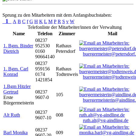
Sprung zu den Mitarbeitern mit dem Anfangsbuchstaben:
1
A
B
C
f
G
H
K
L
M
P
R
S
v
W
Telefonliste der Mitarbeiter/innen der Verwaltung
Name
Telefon
Zimmer
Mail
08237
1. Bgm. Binder
952530
Rathaus
Dietrich
0160
Petersdorf
buergermeister@petersdorf
90664140
08237
1. Bgm. Carl
959156
Rathaus
Konrad
0174
Todtenweis
buergermeister@todtenweis
1421854
1.Bgm Hitzler
Gertrud
08237
105
Erste
9607-0
buergermeisterin@aindling
Bürgermeisterin
08237
Alt Ruth
008
9607-10
ruth.alt@vg-aindling.de
08237
Barl Monika
009
9607-20