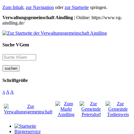
Zum Inhalt
,
zur Navigation
oder
zur Startseite
springen.
Verwaltungsgemeinschaft Aindling
| Online: https://www.vg-
aindling.de/
Suche VGem
suchen
Schriftgröße
A
A
A
Bürgerservice