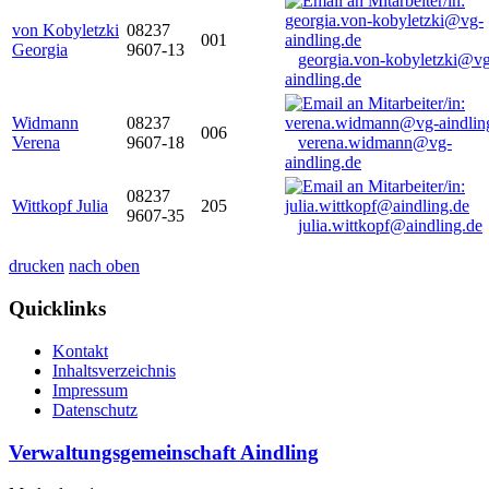
von Kobyletzki
08237
001
Georgia
9607-13
georgia.von-kobyletzki@vg
aindling.de
Widmann
08237
006
Verena
9607-18
verena.widmann@vg-
aindling.de
08237
Wittkopf Julia
205
9607-35
julia.wittkopf@aindling.de
drucken
nach oben
Quicklinks
Kontakt
Inhaltsverzeichnis
Impressum
Datenschutz
Verwaltungsgemeinschaft Aindling