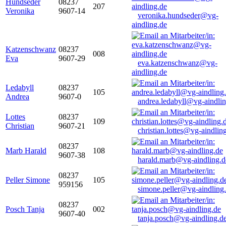
Hundseder
08237
207
Veronika
9607-14
veronika.hundseder@vg-
aindling.de
Katzenschwanz
08237
008
Eva
9607-29
eva.katzenschwanz@vg-
aindling.de
Ledabyll
08237
105
Andrea
9607-0
andrea.ledabyll@vg-aindli
Lottes
08237
109
Christian
9607-21
christian.lottes@vg-aindlin
08237
Marb Harald
108
9607-38
harald.marb@vg-aindling.d
08237
Peller Simone
105
959156
simone.peller@vg-aindling
08237
Posch Tanja
002
9607-40
tanja.posch@vg-aindling.d