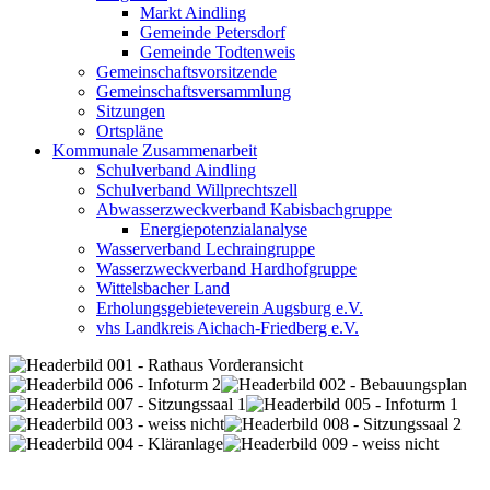
Markt Aindling
Gemeinde Petersdorf
Gemeinde Todtenweis
Gemeinschaftsvorsitzende
Gemeinschaftsversammlung
Sitzungen
Ortspläne
Kommunale Zusammenarbeit
Schulverband Aindling
Schulverband Willprechtszell
Abwasserzweckverband Kabisbachgruppe
Energiepotenzialanalyse
Wasserverband Lechraingruppe
Wasserzweckverband Hardhofgruppe
Wittelsbacher Land
Erholungsgebieteverein Augsburg e.V.
vhs Landkreis Aichach-Friedberg e.V.