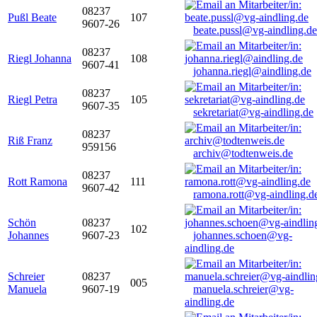
08237
Pußl Beate
107
9607-26
beate.pussl@vg-aindling.de
08237
Riegl Johanna
108
9607-41
johanna.riegl@aindling.de
08237
Riegl Petra
105
9607-35
sekretariat@vg-aindling.de
08237
Riß Franz
959156
archiv@todtenweis.de
08237
Rott Ramona
111
9607-42
ramona.rott@vg-aindling.d
Schön
08237
102
Johannes
9607-23
johannes.schoen@vg-
aindling.de
Schreier
08237
005
Manuela
9607-19
manuela.schreier@vg-
aindling.de