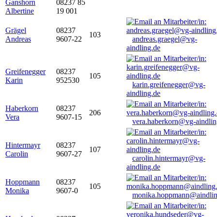
Ganshorn
08237 85
Albertine
19 001
Grägel
08237
103
Andreas
9607-22
andreas.graegel@vg-
aindling.de
Greifenegger
08237
105
Karin
952530
karin.greifenegger@vg-
aindling.de
Haberkorn
08237
206
Vera
9607-15
vera.haberkorn@vg-aindlin
Hintermayr
08237
107
Carolin
9607-27
carolin.hintermayr@vg-
aindling.de
Hoppmann
08237
105
Monika
9607-0
monika.hoppmann@aindlin