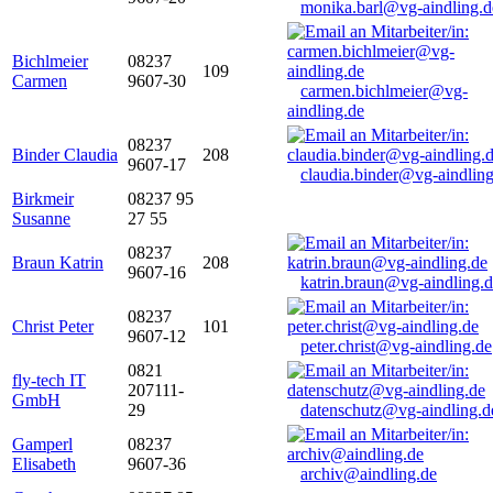
monika.barl@vg-aindling.d
Bichlmeier
08237
109
Carmen
9607-30
carmen.bichlmeier@vg-
aindling.de
08237
Binder Claudia
208
9607-17
claudia.binder@vg-aindling
Birkmeir
08237 95
Susanne
27 55
08237
Braun Katrin
208
9607-16
katrin.braun@vg-aindling.
08237
Christ Peter
101
9607-12
peter.christ@vg-aindling.de
0821
fly-tech IT
207111-
GmbH
29
datenschutz@vg-aindling.d
Gamperl
08237
Elisabeth
9607-36
archiv@aindling.de