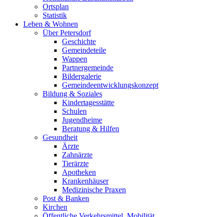
Ortsplan
Statistik
Leben & Wohnen
Über Petersdorf
Geschichte
Gemeindeteile
Wappen
Partnergemeinde
Bildergalerie
Gemeindeentwicklungskonzept
Bildung & Soziales
Kindertagesstätte
Schulen
Jugendheime
Beratung & Hilfen
Gesundheit
Ärzte
Zahnärzte
Tierärzte
Apotheken
Krankenhäuser
Medizinische Praxen
Post & Banken
Kirchen
Öffentliche Verkehrsmittel, Mobilität