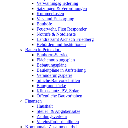
Verwaltungsgliederung
Satzungen & Verordnungen
Kummerkasten
Ver- und Entsorgung
Bauhöfe
Feuerwehr, First Responder
Notrufe & Notdienste
Landratsamt Aichach-Friedberg
Behörden und Institutionen
Bauen in Petersdorf
Bauherrn-Service
Flächennutzungsplan
Bebauungspläne
Bauleitpläne in Aufstellung
Veränderungssperre
örtliche Bauvorschriften
Baugrundstücke
Klimaschutz, PV, Solar
Öffentliche Bauvorhaben
Finanzen
Haushalt
Steuer- & Abgabensätze
Zahlungsverkehr
Vereinsförderrichtlinien
Kommunale Zusammenarbeit